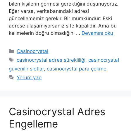
bilen kişilerin görmesi gerektiğini düşünüyoruz.
Eğer varsa, veritabanındaki adresi
güncellememiz gerekir. Bir mümkündür: Eski
adrese ulaşamıyorsanız site kapalıdır. Ama bu
kelimelerin doğru olmadığını …
Devamını oku
Kategoriler
Casinocrystal
Etiketler
casinocrystal adres sürekliliği
,
casinocrystal
güvenilir slotlar
,
casinocrystal para çekme
Yorum yap
Casinocrystal Adres
Engelleme