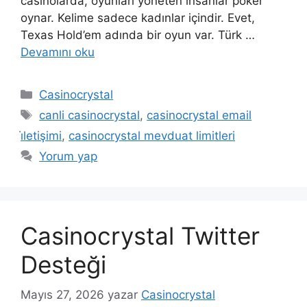
casinolarda, oyunları yöneten insanlar poker
oynar. Kelime sadece kadınlar içindir. Evet,
Texas Hold’em adında bir oyun var. Türk …
Devamını oku
Kategoriler
Casinocrystal
Etiketler
canli casinocrystal
,
casinocrystal email
i̇letişimi
,
casinocrystal mevduat limitleri
Yorum yap
Casinocrystal Twitter
Desteği
Mayıs 27, 2026
yazar
Casinocrystal