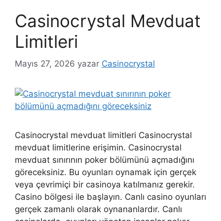
Casinocrystal Mevduat
Limitleri
Mayıs 27, 2026
yazar
Casinocrystal
Casinocrystal mevduat limitleri Casinocrystal
mevduat limitlerine erişimin. Casinocrystal
mevduat sınırının poker bölümünü açmadığını
göreceksiniz. Bu oyunları oynamak için gerçek
veya çevrimiçi bir casinoya katılmanız gerekir.
Casino bölgesi ile başlayın. Canlı casino oyunları
gerçek zamanlı olarak oynananlardır. Canlı