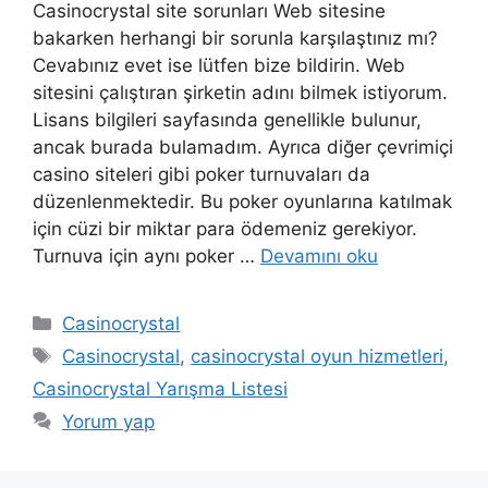
Casinocrystal site sorunları Web sitesine
bakarken herhangi bir sorunla karşılaştınız mı?
Cevabınız evet ise lütfen bize bildirin. Web
sitesini çalıştıran şirketin adını bilmek istiyorum.
Lisans bilgileri sayfasında genellikle bulunur,
ancak burada bulamadım. Ayrıca diğer çevrimiçi
casino siteleri gibi poker turnuvaları da
düzenlenmektedir. Bu poker oyunlarına katılmak
için cüzi bir miktar para ödemeniz gerekiyor.
Turnuva için aynı poker …
Devamını oku
Kategoriler
Casinocrystal
Etiketler
Casinocrystal
,
casinocrystal oyun hizmetleri
,
Casinocrystal Yarışma Listesi
Yorum yap