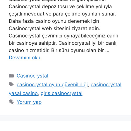
Casinocrystal depozitosu ve çekilme yoluyla
çeşitli mevduat ve para çekme oyunları sunar.
Daha fazla casino oyunu denemek için
Casinocrystal web sitesini ziyaret edin.
Casinocrystal çevrimiçi oynayabileceğiniz canlı
bir casinoya sahiptir. Casinocrystal iyi bir canlı
casino hizmetidir. Bir sürü oyunu olan bir …
Devamını oku
Kategoriler
Casinocrystal
Etiketler
casinocrystal oyun güvenilirliği
,
casinocrystal
yasal casino
,
giris casinocrystal
Yorum yap