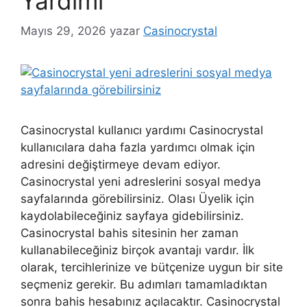
Yardımı
Mayıs 29, 2026
yazar
Casinocrystal
Casinocrystal kullanıcı yardımı Casinocrystal
kullanıcılara daha fazla yardımcı olmak için
adresini değiştirmeye devam ediyor.
Casinocrystal yeni adreslerini sosyal medya
sayfalarında görebilirsiniz. Olası Üyelik için
kaydolabileceğiniz sayfaya gidebilirsiniz.
Casinocrystal bahis sitesinin her zaman
kullanabileceğiniz birçok avantajı vardır. İlk
olarak, tercihlerinize ve bütçenize uygun bir site
seçmeniz gerekir. Bu adımları tamamladıktan
sonra bahis hesabınız açılacaktır. Casinocrystal