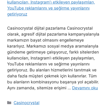
Casinocrystal dijital pazarlama Casinocrystal
olarak, agresif dijital pazarlama kampanyalarıyla
markamızın bayat olmasını engellemeye
kararlıyız. Markamızı sosyal medya aramalarıyla
gündeme getirmeye çalışıyoruz, farklı sitelerden
kullanıcıları, Instagram’ı etkileyen paylaşımları,
YouTube reklamlarını ve seğirme yayınlarını
getiriyoruz. Bu alanları hizmetlerini tanıtmak ve
daha fazla müşteri çekmek için kullanırlar. Tüm
bu alanların kombinasyonu başarıya yol açabilir.
Aynı zamanda, sitemize erişimi …
Devamını oku
Kategoriler
Casinocrystal