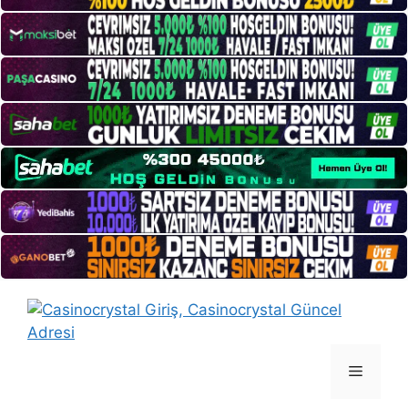
İçeriğe
atla
Menü