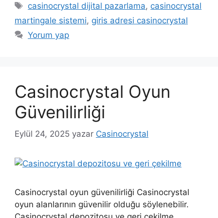
Etiketler
casinocrystal dijital pazarlama
,
casinocrystal
martingale sistemi
,
giris adresi casinocrystal
Yorum yap
Casinocrystal Oyun
Güvenilirliği
Eylül 24, 2025
yazar
Casinocrystal
Casinocrystal oyun güvenilirliği Casinocrystal
oyun alanlarının güvenilir olduğu söylenebilir.
Casinocrystal depozitosu ve geri çekilme.