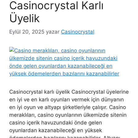
Casinocrystal Karlı
Üyelik
Eylül 20, 2025
yazar
Casinocrystal
Casinocrystal karlı üyelik Casinocrystal üyelerine
en iyi ve en karlı oyunları vermek için dünyanın
en iyi oyun ve altyapı şirketleriyle çalışır. Casino
meraklıları, casino oyunlarının ülkemizde sitenin
casino içerik havuzundaki önde gelen
oyunlardan kazanabileceği en yüksek