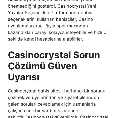
önemsediğini gösterdi. Casinocrystal Yeni
Yuvalar Seçenekleri Platformunda bahis
seçeneklerini kullanan bahisçiler, Casino
uygulaması aracılığıyla spor maçından
kazandıkları parayı kolayca isteyebilir ve hızlı bir
şekilde kendi hesaplarına alabilirler.
Casinocrystal Sorun
Çözümü Güven
Uyarısı
Casinocrystal bahis sitesi, herhangi bir sorunu
çözmek ve üyelerinden ve ziyaretçilerinden
gelen soruları cevaplamak için uzmanlarla
çalışan canlı bir yardım hizmetine
sahiptir.Casinocrystal güvenilirdir. Casinocrystal