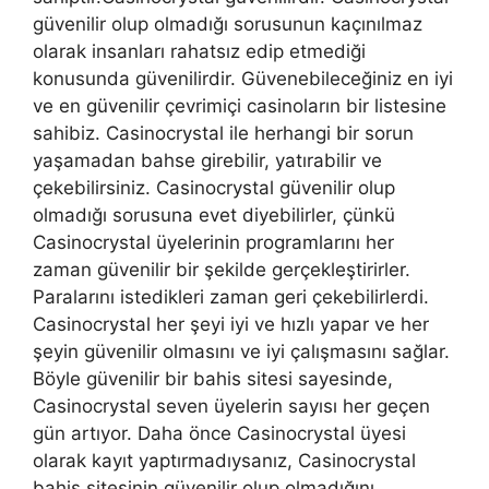
güvenilir olup olmadığı sorusunun kaçınılmaz
olarak insanları rahatsız edip etmediği
konusunda güvenilirdir. Güvenebileceğiniz en iyi
ve en güvenilir çevrimiçi casinoların bir listesine
sahibiz. Casinocrystal ile herhangi bir sorun
yaşamadan bahse girebilir, yatırabilir ve
çekebilirsiniz. Casinocrystal güvenilir olup
olmadığı sorusuna evet diyebilirler, çünkü
Casinocrystal üyelerinin programlarını her
zaman güvenilir bir şekilde gerçekleştirirler.
Paralarını istedikleri zaman geri çekebilirlerdi.
Casinocrystal her şeyi iyi ve hızlı yapar ve her
şeyin güvenilir olmasını ve iyi çalışmasını sağlar.
Böyle güvenilir bir bahis sitesi sayesinde,
Casinocrystal seven üyelerin sayısı her geçen
gün artıyor. Daha önce Casinocrystal üyesi
olarak kayıt yaptırmadıysanız, Casinocrystal
bahis sitesinin güvenilir olup olmadığını