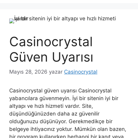
Casinocrystal
Güven Uyarısı
Mayıs 28, 2026
yazar
Casinocrystal
Casinocrystal güven uyarısı Casinocrystal
yabancılara güvenmeyin. İyi bir sitenin iyi bir
altyapı ve hızlı hizmeti vardır. Site,
düşündüğünüzden daha az güvenilir
olduğunuzu düşünüyor. Gerekmedikçe bir
belgeye ihtiyacınız yoktur. Mümkün olan bazen,
bir program kullanırken herhangi bir kanıt veya