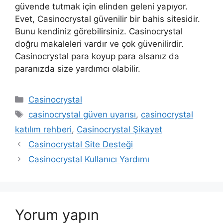
güvende tutmak için elinden geleni yapıyor.
Evet, Casinocrystal güvenilir bir bahis sitesidir.
Bunu kendiniz görebilirsiniz. Casinocrystal
doğru makaleleri vardır ve çok güvenilirdir.
Casinocrystal para koyup para alsanız da
paranızda size yardımcı olabilir.
Kategoriler
Casinocrystal
Etiketler
casinocrystal güven uyarısı
,
casinocrystal
katılım rehberi
,
Casinocrystal Şikayet
Casinocrystal Site Desteği
Casinocrystal Kullanıcı Yardımı
Yorum yapın