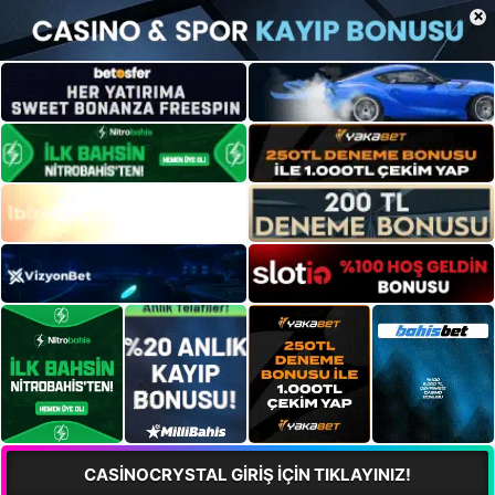
×
CASİNOCRYSTAL GİRİŞ İÇİN TIKLAYINIZ!