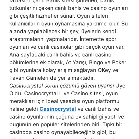
fazlasını içerir. Bahis sitesi şirketleri, bahis
tutkunlarını çeken canlı bahis ve casino oyunları
gibi çeşitli hizmetler sunar. Oyun siteleri
kullanıcıların oyun oynamasına yardımcı olur. Bu
alanda yapılabilecek bir şey, üyelerin kendi
araştırmalarını yapmalarıdır. İnternette spor
oyunları ve canlı casinolar gibi birçok oyun var.
Ana sayfadaki canlı bahis ve canlı casino
bölümlerine ek olarak, At Yarışı, Bingo ve Poker
gibi oyunlara kolay erişim sağlayan OKey ve
Tavan Gameleri de yer almaktadır.
Casinocrystal sorun çözümü güven uyarısı
Üye
Oldu. Casinocrystal Live Casino sitesi, oyun
meraklıları için ideal yasadışı oyun platformu
haline geldi
Casinocrystal
ve canlı bahis ve
casino oyunlarının çoğuna ev sahipliği yaptı ve
bugünün en popüler sitelerinden biri. Tıpkı bir
casinoda casino oynayabileceğiniz gibi, bu