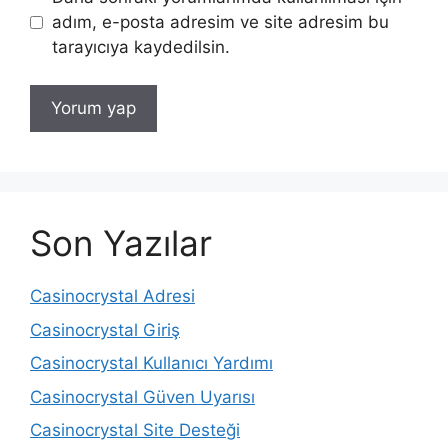
adım, e-posta adresim ve site adresim bu
tarayıcıya kaydedilsin.
Son Yazılar
Casinocrystal Adresi
Casinocrystal Giriş
Casinocrystal Kullanıcı Yardımı
Casinocrystal Güven Uyarısı
Casinocrystal Site Desteği