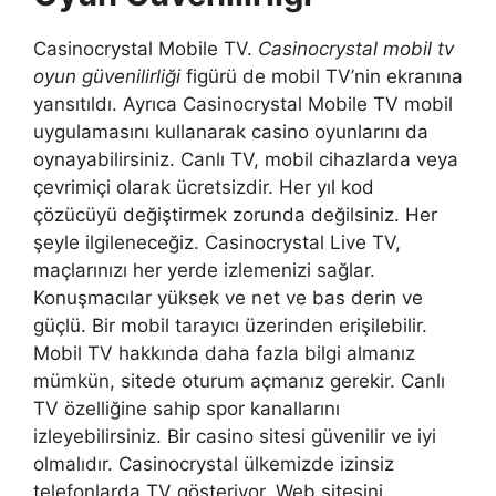
Casinocrystal Mobile TV.
Casinocrystal mobil tv
oyun güvenilirliği
figürü de mobil TV’nin ekranına
yansıtıldı. Ayrıca Casinocrystal Mobile TV mobil
uygulamasını kullanarak casino oyunlarını da
oynayabilirsiniz. Canlı TV, mobil cihazlarda veya
çevrimiçi olarak ücretsizdir. Her yıl kod
çözücüyü değiştirmek zorunda değilsiniz. Her
şeyle ilgileneceğiz. Casinocrystal Live TV,
maçlarınızı her yerde izlemenizi sağlar.
Konuşmacılar yüksek ve net ve bas derin ve
güçlü. Bir mobil tarayıcı üzerinden erişilebilir.
Mobil TV hakkında daha fazla bilgi almanız
mümkün, sitede oturum açmanız gerekir. Canlı
TV özelliğine sahip spor kanallarını
izleyebilirsiniz. Bir casino sitesi güvenilir ve iyi
olmalıdır. Casinocrystal ülkemizde izinsiz
telefonlarda TV gösteriyor. Web sitesini