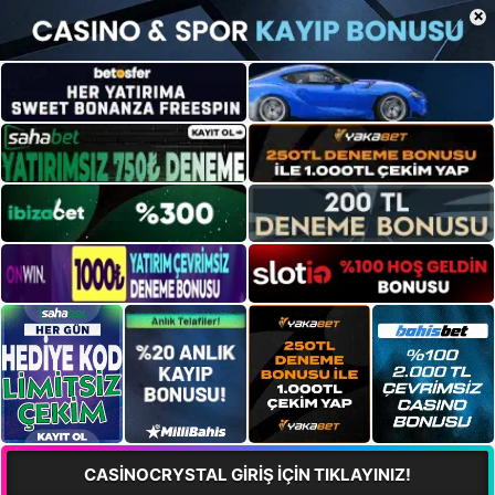
×
CASİNOCRYSTAL GİRİŞ İÇİN TIKLAYINIZ!