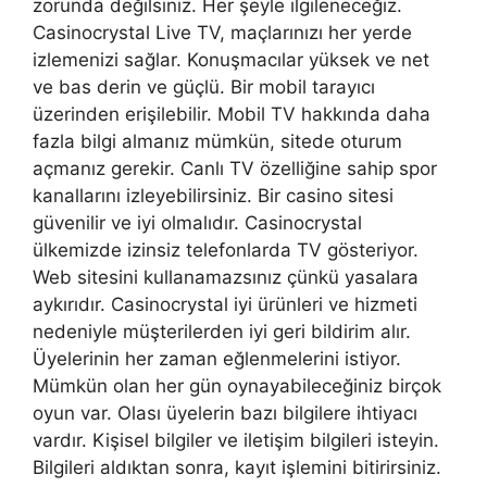
zorunda değilsiniz. Her şeyle ilgileneceğiz.
Casinocrystal Live TV, maçlarınızı her yerde
izlemenizi sağlar. Konuşmacılar yüksek ve net
ve bas derin ve güçlü. Bir mobil tarayıcı
üzerinden erişilebilir. Mobil TV hakkında daha
fazla bilgi almanız mümkün, sitede oturum
açmanız gerekir. Canlı TV özelliğine sahip spor
kanallarını izleyebilirsiniz. Bir casino sitesi
güvenilir ve iyi olmalıdır. Casinocrystal
ülkemizde izinsiz telefonlarda TV gösteriyor.
Web sitesini kullanamazsınız çünkü yasalara
aykırıdır. Casinocrystal iyi ürünleri ve hizmeti
nedeniyle müşterilerden iyi geri bildirim alır.
Üyelerinin her zaman eğlenmelerini istiyor.
Mümkün olan her gün oynayabileceğiniz birçok
oyun var. Olası üyelerin bazı bilgilere ihtiyacı
vardır. Kişisel bilgiler ve iletişim bilgileri isteyin.
Bilgileri aldıktan sonra, kayıt işlemini bitirirsiniz.