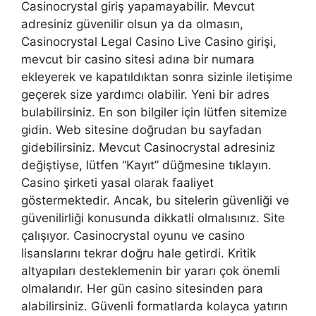
Casinocrystal giriş yapamayabilir. Mevcut
adresiniz güvenilir olsun ya da olmasın,
Casinocrystal Legal Casino Live Casino girişi,
mevcut bir casino sitesi adına bir numara
ekleyerek ve kapatıldıktan sonra sizinle iletişime
geçerek size yardımcı olabilir. Yeni bir adres
bulabilirsiniz. En son bilgiler için lütfen sitemize
gidin. Web sitesine doğrudan bu sayfadan
gidebilirsiniz. Mevcut Casinocrystal adresiniz
değiştiyse, lütfen “Kayıt” düğmesine tıklayın.
Casino şirketi yasal olarak faaliyet
göstermektedir. Ancak, bu sitelerin güvenliği ve
güvenilirliği konusunda dikkatli olmalısınız. Site
çalışıyor. Casinocrystal oyunu ve casino
lisanslarını tekrar doğru hale getirdi. Kritik
altyapıları desteklemenin bir yararı çok önemli
olmalarıdır. Her gün casino sitesinden para
alabilirsiniz. Güvenli formatlarda kolayca yatırın