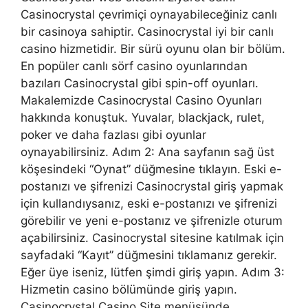
Casinocrystal çevrimiçi oynayabileceğiniz canlı
bir casinoya sahiptir. Casinocrystal iyi bir canlı
casino hizmetidir. Bir sürü oyunu olan bir bölüm.
En popüler canlı sörf casino oyunlarından
bazıları Casinocrystal gibi spin-off oyunları.
Makalemizde Casinocrystal Casino Oyunları
hakkında konuştuk. Yuvalar, blackjack, rulet,
poker ve daha fazlası gibi oyunlar
oynayabilirsiniz. Adım 2: Ana sayfanın sağ üst
köşesindeki “Oynat” düğmesine tıklayın. Eski e-
postanızı ve şifrenizi Casinocrystal giriş yapmak
için kullandıysanız, eski e-postanızı ve şifrenizi
görebilir ve yeni e-postanız ve şifrenizle oturum
açabilirsiniz. Casinocrystal sitesine katılmak için
sayfadaki “Kayıt” düğmesini tıklamanız gerekir.
Eğer üye iseniz, lütfen şimdi giriş yapın. Adım 3:
Hizmetin casino bölümünde giriş yapın.
Casinocrystal Casino Site menüsünde