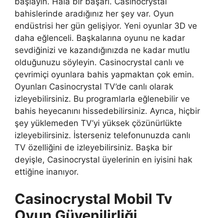
başlayın. Hala bir başarı. Casinocrystal
bahislerinde aradığınız her şey var. Oyun
endüstrisi her gün gelişiyor. Yeni oyunlar 3D ve
daha eğlenceli. Başkalarına oyunu ne kadar
sevdiğinizi ve kazandığınızda ne kadar mutlu
olduğunuzu söyleyin. Casinocrystal canlı ve
çevrimiçi oyunlara bahis yapmaktan çok emin.
Oyunları Casinocrystal TV’de canlı olarak
izleyebilirsiniz. Bu programlarla eğlenebilir ve
bahis heyecanını hissedebilirsiniz. Ayrıca, hiçbir
şey yüklemeden TV’yi yüksek çözünürlükte
izleyebilirsiniz. İsterseniz telefonunuzda canlı
TV özelliğini de izleyebilirsiniz. Başka bir
deyişle, Casinocrystal üyelerinin en iyisini hak
ettiğine inanıyor.
Casinocrystal Mobil Tv
Oyun Güvenilirliği