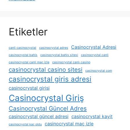
Etiketler
Casinocrystal Adresi
canli casinocrystal
casinocrystal adres
casinocrystal bahis
casinocrystal bahis sitesi
casinocrystal canli
casinocrystal canli maç izle
casinocrystal canlı casino
casinocrystal casino sitesi
casinocrystal com
casinocrystal giris adresi
casinocrystal girisi
Casinocrystal Giriş
Casinocrystal Güncel Adres
casinocrystal güncel adresi
casinocrystal kayit
casinocrystal maç izle
casinocrystal kaç oldu