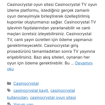
Casinocrystal oyun sitesi Casinocrystal TV oyun
izleme platformu, istediğiniz gerçek zamanlı
oyun deneyimiyle birleştirerek özelleştirilmiş
kuponlar oluşturmanızı sağlar. Casinocrystal TV
işlevinin faydalarından yararlanabilir ve canlı
maçları ücretsiz izleyebilirsiniz. Casinocrystal
TV, canlı yayın ücretleri için ödeme yapmanızı
gerektirmeyecektir. Casinocrystal giriş
prosedürünü tamamladıktan sonra TV yayınına
erişebilirsiniz. Bazı akış siteleri, oynanan her
oyun için ödeme gerektirebilir. Bu …
Devamını
oku
Kategoriler
Casinocrystal
Etiketler
casinocrystal kayit
,
casinocrystal
kullanıcıları
,
casinocrystal oyun sitesi
Yorum yap