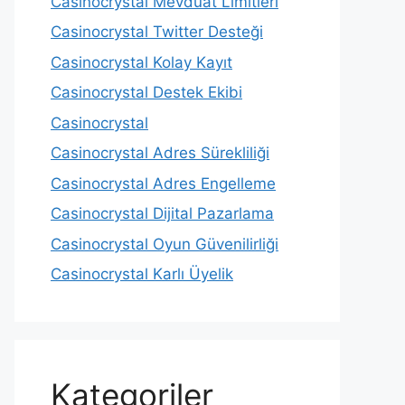
Casinocrystal Mevduat Limitleri
Casinocrystal Twitter Desteği
Casinocrystal Kolay Kayıt
Casinocrystal Destek Ekibi
Casinocrystal
Casinocrystal Adres Sürekliliği
Casinocrystal Adres Engelleme
Casinocrystal Dijital Pazarlama
Casinocrystal Oyun Güvenilirliği
Casinocrystal Karlı Üyelik
Kategoriler