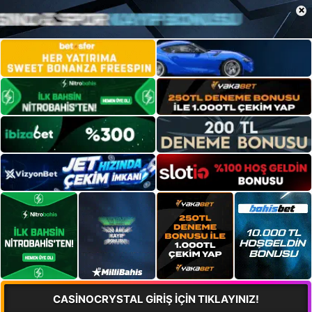
×
CASİNOCRYSTAL GİRİŞ İÇİN TIKLAYINIZ!