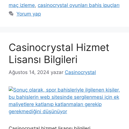
maç izleme
,
casinocrystal oyunları bahis ipuçları
Yorum yap
Casinocrystal Hizmet
Lisansı Bilgileri
Ağustos 14, 2024
yazar
Casinocrystal
Casinocrystal hizmet lisansı bilgileri