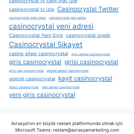
casinocrystal tv canli maç izle
Casinocrystal Twitter
casinocrystal tv izle
casinocrystal web sitesi
casinocrystal yeni adres
casinocrystal yeni adresi
Casinocrystal Yeni Giriş
casinocrystal üyelik
Casinocrystal Şikayet
casino sitesi casinocrystal
giris adresi casinocrystal
giris casinocrystal
girisi casinocrystal
giris yap casinocrystal
güncel adresi casinocrystal
kayit casinocrystal
güncel casinocrystal
mobil casinocrystal
yeni adresi casinocrystal
yeni giris casinocrystal
Avrasya'nın en büyük reklam platformunda olmak için
Microsoft Teams:
reklam@avrasyamarketing.com