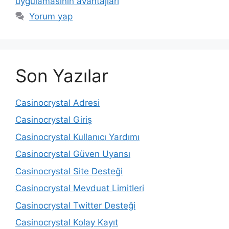
uygulamasının avantajları
Yorum yap
Son Yazılar
Casinocrystal Adresi
Casinocrystal Giriş
Casinocrystal Kullanıcı Yardımı
Casinocrystal Güven Uyarısı
Casinocrystal Site Desteği
Casinocrystal Mevduat Limitleri
Casinocrystal Twitter Desteği
Casinocrystal Kolay Kayıt