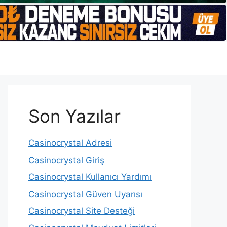
Son Yazılar
Casinocrystal Adresi
Casinocrystal Giriş
Casinocrystal Kullanıcı Yardımı
Casinocrystal Güven Uyarısı
Casinocrystal Site Desteği