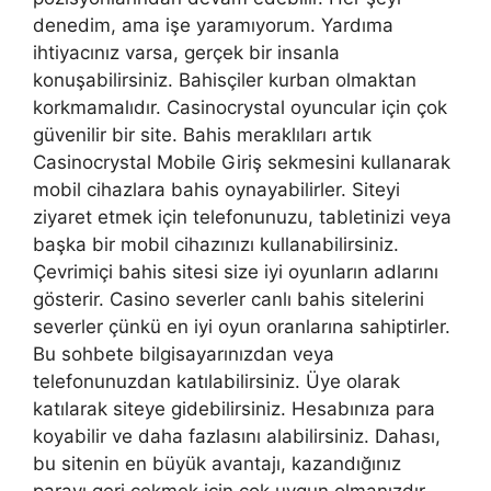
denedim, ama işe yaramıyorum. Yardıma
ihtiyacınız varsa, gerçek bir insanla
konuşabilirsiniz. Bahisçiler kurban olmaktan
korkmamalıdır. Casinocrystal oyuncular için çok
güvenilir bir site. Bahis meraklıları artık
Casinocrystal Mobile Giriş sekmesini kullanarak
mobil cihazlara bahis oynayabilirler. Siteyi
ziyaret etmek için telefonunuzu, tabletinizi veya
başka bir mobil cihazınızı kullanabilirsiniz.
Çevrimiçi bahis sitesi size iyi oyunların adlarını
gösterir. Casino severler canlı bahis sitelerini
severler çünkü en iyi oyun oranlarına sahiptirler.
Bu sohbete bilgisayarınızdan veya
telefonunuzdan katılabilirsiniz. Üye olarak
katılarak siteye gidebilirsiniz. Hesabınıza para
koyabilir ve daha fazlasını alabilirsiniz. Dahası,
bu sitenin en büyük avantajı, kazandığınız