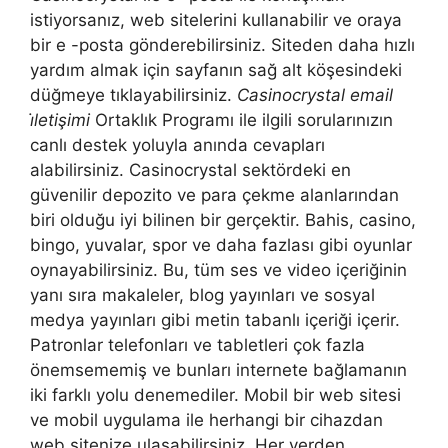
istiyorsanız, web sitelerini kullanabilir ve oraya
bir e -posta gönderebilirsiniz. Siteden daha hızlı
yardım almak için sayfanın sağ alt köşesindeki
düğmeye tıklayabilirsiniz.
Casinocrystal email
i̇letişimi
Ortaklık Programı ile ilgili sorularınızın
canlı destek yoluyla anında cevapları
alabilirsiniz. Casinocrystal sektördeki en
güvenilir depozito ve para çekme alanlarından
biri olduğu iyi bilinen bir gerçektir. Bahis, casino,
bingo, yuvalar, spor ve daha fazlası gibi oyunlar
oynayabilirsiniz. Bu, tüm ses ve video içeriğinin
yanı sıra makaleler, blog yayınları ve sosyal
medya yayınları gibi metin tabanlı içeriği içerir.
Patronlar telefonları ve tabletleri çok fazla
önemsememiş ve bunları internete bağlamanın
iki farklı yolu denemediler. Mobil bir web sitesi
ve mobil uygulama ile herhangi bir cihazdan
web sitenize ulaşabilirsiniz. Her yerden