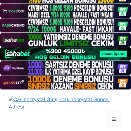
İçeriğe
atla
Menü