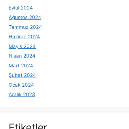
Eylül 2024
Ağustos 2024
Temmuz 2024
Haziran 2024
Mayıs 2024
Nisan 2024
Mart 2024
Şubat 2024
Ocak 2024
Aralık 2023
Etiketler