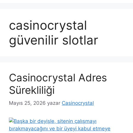
casinocrystal
güvenilir slotlar
Casinocrystal Adres
Sürekliliği
Mayıs 25, 2026
yazar
Casinocrystal