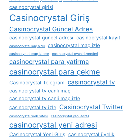
casinocrystal girisi
Casinocrystal Giriş
Casinocrystal Güncel Adres
casinocrystal güncel adresi
casinocrystal kayit
casinocrystal maç izle
casinocrystal kaç oldu
casinocrystal maç izleme
casinocrystal oyun hizmetleri
casinocrystal para yatirma
casinocrystal para çekme
casinocrystal tv
Casinocrystal Telegram
casinocrystal tv canli maç
casinocrystal tv canli maç izle
Casinocrystal Twitter
casinocrystal tv izle
casinocrystal web sitesi
casinocrystal yeni adres
casinocrystal yeni adresi
Casinocrystal Yeni Giriş
casinocrystal üyelik