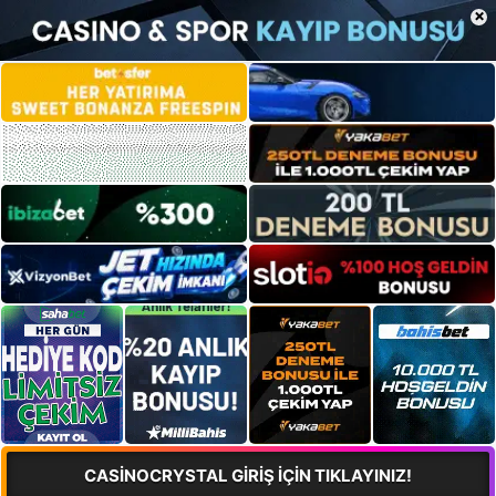
×
CASİNOCRYSTAL GİRİŞ İÇİN TIKLAYINIZ!