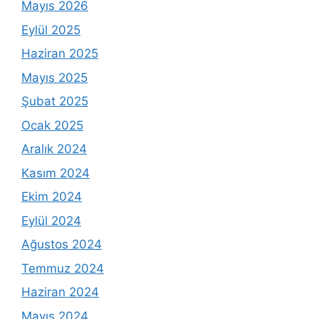
Mayıs 2026
Eylül 2025
Haziran 2025
Mayıs 2025
Şubat 2025
Ocak 2025
Aralık 2024
Kasım 2024
Ekim 2024
Eylül 2024
Ağustos 2024
Temmuz 2024
Haziran 2024
Mayıs 2024