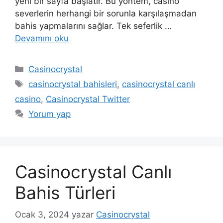
yeni bir sayfa başlatır. Bu yöntem, casino
severlerin herhangi bir sorunla karşılaşmadan
bahis yapmalarını sağlar. Tek seferlik …
Devamını oku
Kategoriler
Casinocrystal
Etiketler
casinocrystal bahisleri
,
casinocrystal canlı
casino
,
Casinocrystal Twitter
Yorum yap
Casinocrystal Canlı
Bahis Türleri
Ocak 3, 2024
yazar
Casinocrystal