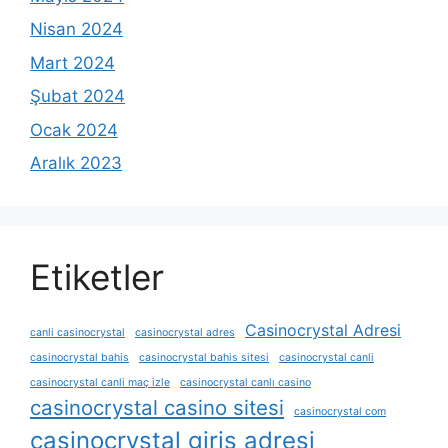
Nisan 2024
Mart 2024
Şubat 2024
Ocak 2024
Aralık 2023
Etiketler
Casinocrystal Adresi
canli casinocrystal
casinocrystal adres
casinocrystal bahis
casinocrystal bahis sitesi
casinocrystal canli
casinocrystal canli maç izle
casinocrystal canlı casino
casinocrystal casino sitesi
casinocrystal com
casinocrystal giris adresi