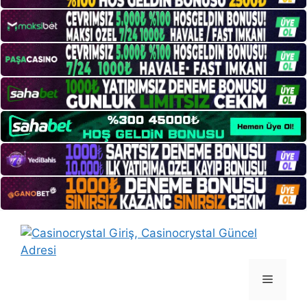
İçeriğe
atla
Menü