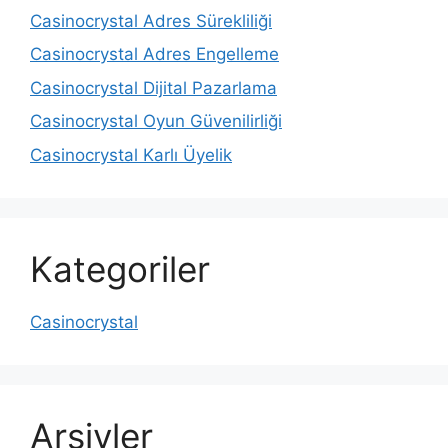
Casinocrystal Adres Sürekliliği
Casinocrystal Adres Engelleme
Casinocrystal Dijital Pazarlama
Casinocrystal Oyun Güvenilirliği
Casinocrystal Karlı Üyelik
Kategoriler
Casinocrystal
Arşivler