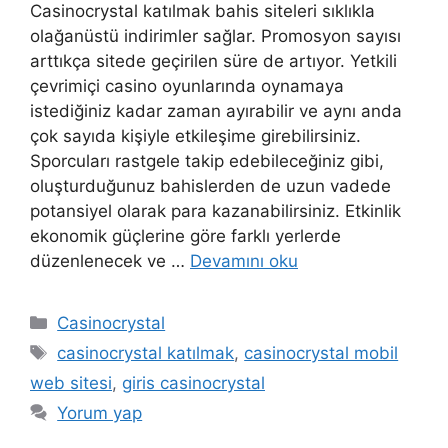
Casinocrystal katılmak bahis siteleri sıklıkla
olağanüstü indirimler sağlar. Promosyon sayısı
arttıkça sitede geçirilen süre de artıyor. Yetkili
çevrimiçi casino oyunlarında oynamaya
istediğiniz kadar zaman ayırabilir ve aynı anda
çok sayıda kişiyle etkileşime girebilirsiniz.
Sporcuları rastgele takip edebileceğiniz gibi,
oluşturduğunuz bahislerden de uzun vadede
potansiyel olarak para kazanabilirsiniz. Etkinlik
ekonomik güçlerine göre farklı yerlerde
düzenlenecek ve …
Devamını oku
Kategoriler
Casinocrystal
Etiketler
casinocrystal katılmak
,
casinocrystal mobil
web sitesi
,
giris casinocrystal
Yorum yap