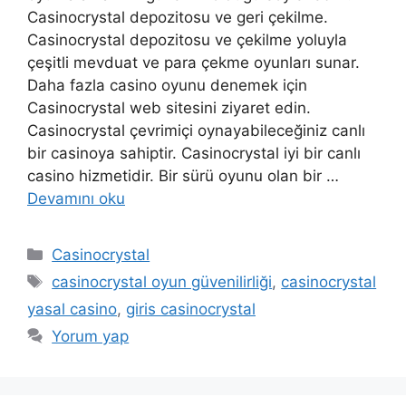
Casinocrystal depozitosu ve geri çekilme.
Casinocrystal depozitosu ve çekilme yoluyla
çeşitli mevduat ve para çekme oyunları sunar.
Daha fazla casino oyunu denemek için
Casinocrystal web sitesini ziyaret edin.
Casinocrystal çevrimiçi oynayabileceğiniz canlı
bir casinoya sahiptir. Casinocrystal iyi bir canlı
casino hizmetidir. Bir sürü oyunu olan bir …
Devamını oku
Kategoriler
Casinocrystal
Etiketler
casinocrystal oyun güvenilirliği
,
casinocrystal
yasal casino
,
giris casinocrystal
Yorum yap