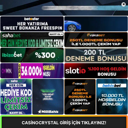
×
CASİNOCRYSTAL GİRİŞ İÇİN TIKLAYINIZ!