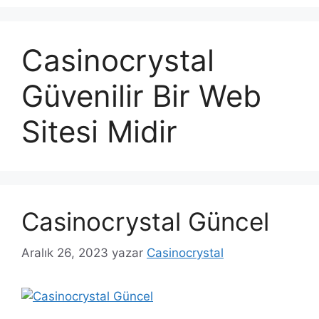
Casinocrystal
Güvenilir Bir Web
Sitesi Midir
Casinocrystal Güncel
Aralık 26, 2023
yazar
Casinocrystal