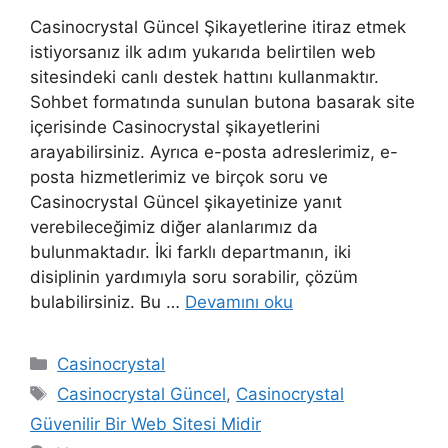
Casinocrystal Güncel Şikayetlerine itiraz etmek
istiyorsanız ilk adım yukarıda belirtilen web
sitesindeki canlı destek hattını kullanmaktır.
Sohbet formatında sunulan butona basarak site
içerisinde Casinocrystal şikayetlerini
arayabilirsiniz. Ayrıca e-posta adreslerimiz, e-
posta hizmetlerimiz ve birçok soru ve
Casinocrystal Güncel şikayetinize yanıt
verebileceğimiz diğer alanlarımız da
bulunmaktadır. İki farklı departmanın, iki
disiplinin yardımıyla soru sorabilir, çözüm
bulabilirsiniz. Bu …
Devamını oku
Kategoriler
Casinocrystal
Etiketler
Casinocrystal Güncel
,
Casinocrystal
Güvenilir Bir Web Sitesi Midir