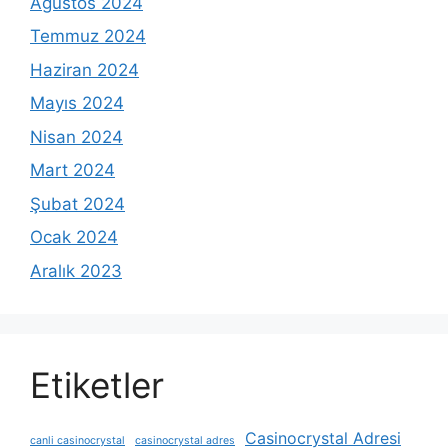
Ağustos 2024
Temmuz 2024
Haziran 2024
Mayıs 2024
Nisan 2024
Mart 2024
Şubat 2024
Ocak 2024
Aralık 2023
Etiketler
Casinocrystal Adresi
canli casinocrystal
casinocrystal adres