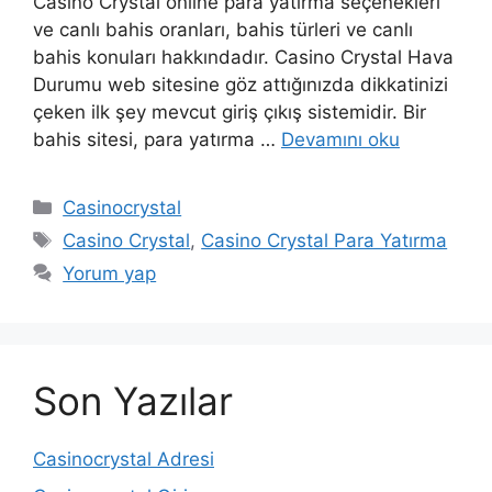
Casino Crystal online para yatırma seçenekleri
ve canlı bahis oranları, bahis türleri ve canlı
bahis konuları hakkındadır. Casino Crystal Hava
Durumu web sitesine göz attığınızda dikkatinizi
çeken ilk şey mevcut giriş çıkış sistemidir. Bir
bahis sitesi, para yatırma …
Devamını oku
Kategoriler
Casinocrystal
Etiketler
Casino Crystal
,
Casino Crystal Para Yatırma
Yorum yap
Son Yazılar
Casinocrystal Adresi