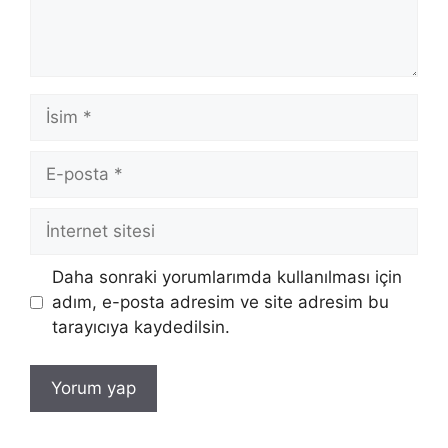
İsim
E-
posta
İnternet
sitesi
Daha sonraki yorumlarımda kullanılması için
adım, e-posta adresim ve site adresim bu
tarayıcıya kaydedilsin.