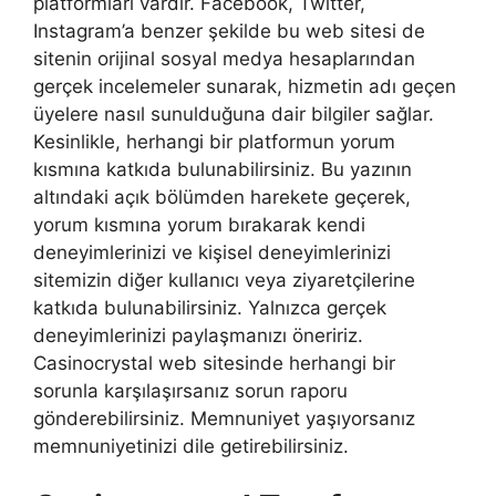
platformları vardır. Facebook, Twitter,
Instagram’a benzer şekilde bu web sitesi de
sitenin orijinal sosyal medya hesaplarından
gerçek incelemeler sunarak, hizmetin adı geçen
üyelere nasıl sunulduğuna dair bilgiler sağlar.
Kesinlikle, herhangi bir platformun yorum
kısmına katkıda bulunabilirsiniz. Bu yazının
altındaki açık bölümden harekete geçerek,
yorum kısmına yorum bırakarak kendi
deneyimlerinizi ve kişisel deneyimlerinizi
sitemizin diğer kullanıcı veya ziyaretçilerine
katkıda bulunabilirsiniz. Yalnızca gerçek
deneyimlerinizi paylaşmanızı öneririz.
Casinocrystal web sitesinde herhangi bir
sorunla karşılaşırsanız sorun raporu
gönderebilirsiniz. Memnuniyet yaşıyorsanız
memnuniyetinizi dile getirebilirsiniz.