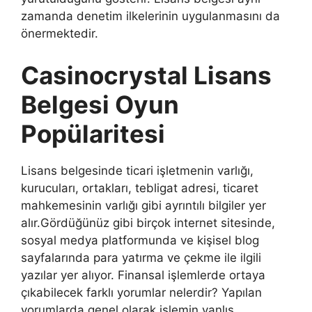
zamanda denetim ilkelerinin uygulanmasını da
önermektedir.
Casinocrystal Lisans
Belgesi Oyun
Popülaritesi
Lisans belgesinde ticari işletmenin varlığı,
kurucuları, ortakları, tebligat adresi, ticaret
mahkemesinin varlığı gibi ayrıntılı bilgiler yer
alır.Gördüğünüz gibi birçok internet sitesinde,
sosyal medya platformunda ve kişisel blog
sayfalarında para yatırma ve çekme ile ilgili
yazılar yer alıyor. Finansal işlemlerde ortaya
çıkabilecek farklı yorumlar nelerdir? Yapılan
yorumlarda genel olarak işlemin yanlış