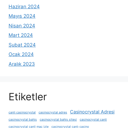
Haziran 2024
Mayıs 2024
Nisan 2024
Mart 2024
Şubat 2024
Ocak 2024
Aralık 2023
Etiketler
Casinocrystal Adresi
canli casinocrystal
casinocrystal adres
casinocrystal bahis
casinocrystal bahis sitesi
casinocrystal canli
casinocrystal canli maç izle
casinocrystal canlı casino