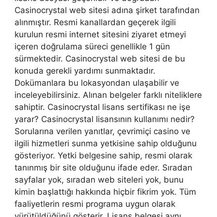
Casinocrystal web sitesi adına şirket tarafından
alınmıştır. Resmi kanallardan geçerek ilgili
kurulun resmi internet sitesini ziyaret etmeyi
içeren doğrulama süreci genellikle 1 gün
sürmektedir. Casinocrystal web sitesi de bu
konuda gerekli yardımı sunmaktadır.
Dokümanlara bu lokasyondan ulaşabilir ve
inceleyebilirsiniz. Alınan belgeler farklı niteliklere
sahiptir. Casinocrystal lisans sertifikası ne işe
yarar? Casinocrystal lisansının kullanımı nedir?
Sorularına verilen yanıtlar, çevrimiçi casino ve
ilgili hizmetleri sunma yetkisine sahip olduğunu
gösteriyor. Yetki belgesine sahip, resmi olarak
tanınmış bir site olduğunu ifade eder. Sıradan
sayfalar yok, sıradan web siteleri yok, bunu
kimin başlattığı hakkında hiçbir fikrim yok. Tüm
faaliyetlerin resmi programa uygun olarak
yürütüldüğünü gösterir. Lisans belgesi aynı