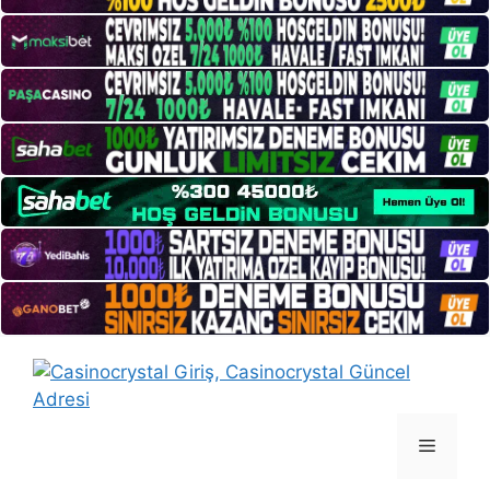
İçeriğe
atla
Menü