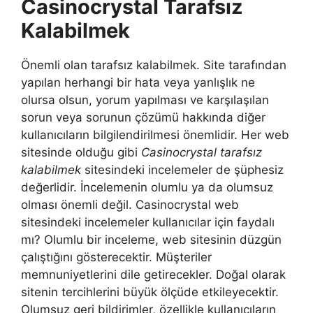
Casinocrystal Tarafsız
Kalabilmek
Önemli olan tarafsız kalabilmek. Site tarafından
yapılan herhangi bir hata veya yanlışlık ne
olursa olsun, yorum yapılması ve karşılaşılan
sorun veya sorunun çözümü hakkında diğer
kullanıcıların bilgilendirilmesi önemlidir. Her web
sitesinde olduğu gibi
Casinocrystal tarafsız
kalabilmek
sitesindeki incelemeler de şüphesiz
değerlidir. İncelemenin olumlu ya da olumsuz
olması önemli değil. Casinocrystal web
sitesindeki incelemeler kullanıcılar için faydalı
mı? Olumlu bir inceleme, web sitesinin düzgün
çalıştığını gösterecektir. Müşteriler
memnuniyetlerini dile getirecekler. Doğal olarak
sitenin tercihlerini büyük ölçüde etkileyecektir.
Olumsuz geri bildirimler, özellikle kullanıcıların