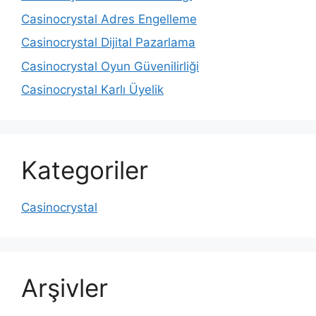
Casinocrystal Adres Engelleme
Casinocrystal Dijital Pazarlama
Casinocrystal Oyun Güvenilirliği
Casinocrystal Karlı Üyelik
Kategoriler
Casinocrystal
Arşivler