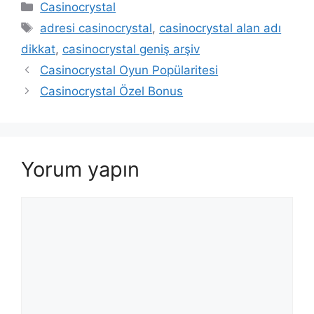
Kategoriler
Casinocrystal
Etiketler
adresi casinocrystal
,
casinocrystal alan adı
dikkat
,
casinocrystal geniş arşiv
Casinocrystal Oyun Popülaritesi
Casinocrystal Özel Bonus
Yorum yapın
Yorum