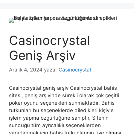
Casinocrystal
Geniş Arşiv
Aralık 4, 2024
yazar
Casinocrystal
Casinocrystal geniş arşiv Casinocrystal bahis
sitesi, geniş arşivinde sürekli olarak çok çeşitli
poker oyunu seçenekleri sunmaktadır. Bahis
tutkunları bu seçeneklerde diledikleri kişiyle
işlem yapma özgürlüğüne sahiptir. Sitenin
sunduğu tüm ayrıcalıklı seçeneklerden
yararlanmak için bahis tutkunlarının üye olması