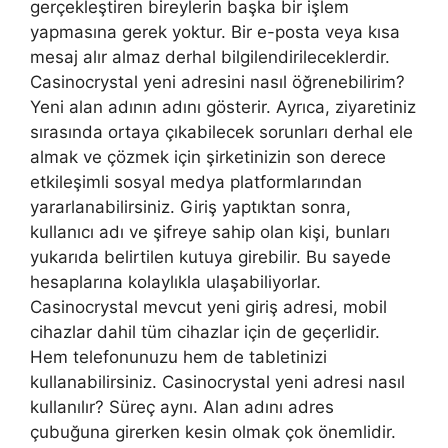
gerçekleştiren bireylerin başka bir işlem
yapmasına gerek yoktur. Bir e-posta veya kısa
mesaj alır almaz derhal bilgilendirileceklerdir.
Casinocrystal yeni adresini nasıl öğrenebilirim?
Yeni alan adının adını gösterir. Ayrıca, ziyaretiniz
sırasında ortaya çıkabilecek sorunları derhal ele
almak ve çözmek için şirketinizin son derece
etkileşimli sosyal medya platformlarından
yararlanabilirsiniz. Giriş yaptıktan sonra,
kullanıcı adı ve şifreye sahip olan kişi, bunları
yukarıda belirtilen kutuya girebilir. Bu sayede
hesaplarına kolaylıkla ulaşabiliyorlar.
Casinocrystal mevcut yeni giriş adresi, mobil
cihazlar dahil tüm cihazlar için de geçerlidir.
Hem telefonunuzu hem de tabletinizi
kullanabilirsiniz. Casinocrystal yeni adresi nasıl
kullanılır? Süreç aynı. Alan adını adres
çubuğuna girerken kesin olmak çok önemlidir.