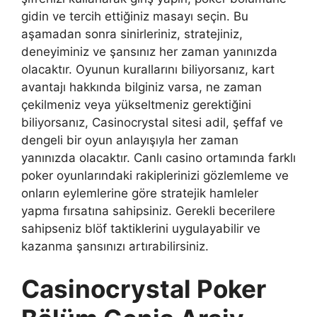
gidin ve tercih ettiğiniz masayı seçin. Bu
aşamadan sonra sinirleriniz, stratejiniz,
deneyiminiz ve şansınız her zaman yanınızda
olacaktır. Oyunun kurallarını biliyorsanız, kart
avantajı hakkında bilginiz varsa, ne zaman
çekilmeniz veya yükseltmeniz gerektiğini
biliyorsanız, Casinocrystal sitesi adil, şeffaf ve
dengeli bir oyun anlayışıyla her zaman
yanınızda olacaktır. Canlı casino ortamında farklı
poker oyunlarındaki rakiplerinizi gözlemleme ve
onların eylemlerine göre stratejik hamleler
yapma fırsatına sahipsiniz. Gerekli becerilere
sahipseniz blöf taktiklerini uygulayabilir ve
kazanma şansınızı artırabilirsiniz.
Casinocrystal Poker