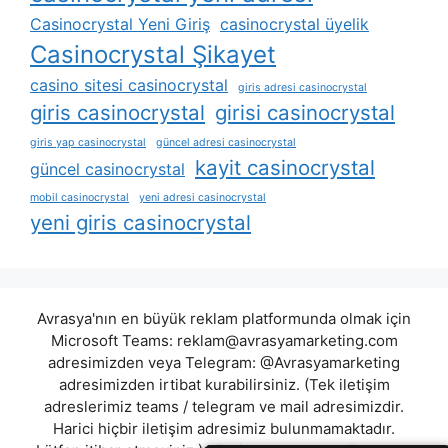
Casinocrystal Yeni Giriş
casinocrystal üyelik
Casinocrystal Şikayet
casino sitesi casinocrystal
giris adresi casinocrystal
giris casinocrystal
girisi casinocrystal
giris yap casinocrystal
güncel adresi casinocrystal
kayit casinocrystal
güncel casinocrystal
mobil casinocrystal
yeni adresi casinocrystal
yeni giris casinocrystal
Avrasya'nın en büyük reklam platformunda olmak için
Microsoft Teams:
reklam@avrasyamarketing.com
adresimizden veya Telegram: @Avrasyamarketing
adresimizden irtibat kurabilirsiniz. (Tek iletişim
adreslerimiz teams / telegram ve mail adresimizdir.
Harici hiçbir iletişim adresimiz bulunmamaktadır.