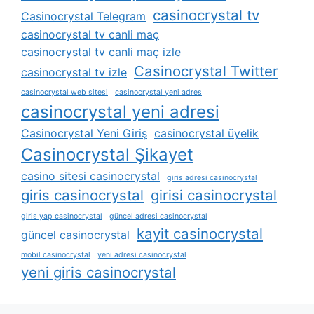
casinocrystal tv
Casinocrystal Telegram
casinocrystal tv canli maç
casinocrystal tv canli maç izle
Casinocrystal Twitter
casinocrystal tv izle
casinocrystal web sitesi
casinocrystal yeni adres
casinocrystal yeni adresi
Casinocrystal Yeni Giriş
casinocrystal üyelik
Casinocrystal Şikayet
casino sitesi casinocrystal
giris adresi casinocrystal
giris casinocrystal
girisi casinocrystal
giris yap casinocrystal
güncel adresi casinocrystal
kayit casinocrystal
güncel casinocrystal
mobil casinocrystal
yeni adresi casinocrystal
yeni giris casinocrystal