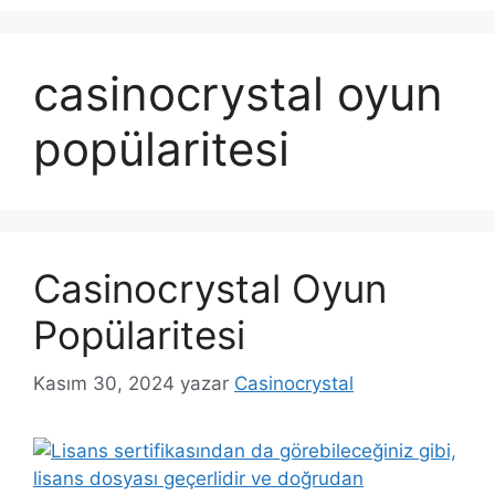
casinocrystal oyun
popülaritesi
Casinocrystal Oyun
Popülaritesi
Kasım 30, 2024
yazar
Casinocrystal