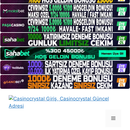
İçeriğe
atla
Menü