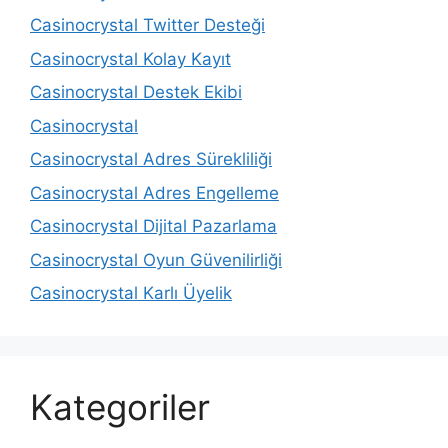
Casinocrystal Twitter Desteği
Casinocrystal Kolay Kayıt
Casinocrystal Destek Ekibi
Casinocrystal
Casinocrystal Adres Sürekliliği
Casinocrystal Adres Engelleme
Casinocrystal Dijital Pazarlama
Casinocrystal Oyun Güvenilirliği
Casinocrystal Karlı Üyelik
Kategoriler