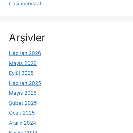
Casinocrystal
Arşivler
Haziran 2026
Mayıs 2026
Eylül 2025
Haziran 2025
Mayıs 2025
Şubat 2025
Ocak 2025
Aralık 2024
Kasım 2024