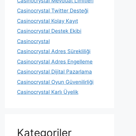
Casinocrystal Mevduat Limitleri
Casinocrystal Twitter Desteği
Casinocrystal Kolay Kayıt
Casinocrystal Destek Ekibi
Casinocrystal
Casinocrystal Adres Sürekliliği
Casinocrystal Adres Engelleme
Casinocrystal Dijital Pazarlama
Casinocrystal Oyun Güvenilirliği
Casinocrystal Karlı Üyelik
Kategoriler