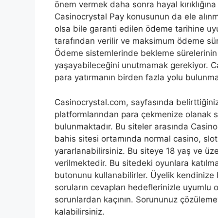
önem vermek daha sonra hayal kırıklığına y
Casinocrystal Pay konusunun da ele alın
olsa bile garanti edilen ödeme tarihine uy
tarafından verilir ve maksimum ödeme sür
Ödeme sistemlerinde bekleme sürelerinin u
yaşayabileceğini unutmamak gerekiyor. Ca
para yatırmanın birden fazla yolu bulunma
Casinocrystal.com, sayfasında belirttiğiniz
platformlarından para çekmenize olanak sağ
bulunmaktadır. Bu siteler arasında Casinoc
bahis sitesi ortamında normal casino, slot
yararlanabilirsiniz. Bu siteye 18 yaş ve üze
verilmektedir. Bu sitedeki oyunlara katılm
butonunu kullanabilirler. Üyelik kendinize
soruların cevapları hedeflerinizle uyumlu 
sorunlardan kaçının. Sorununuz çözüleme
kalabilirsiniz.