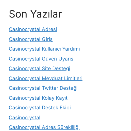
Son Yazılar
Casinocrystal Adresi
Casinocrystal Giriş
Casinocrystal Kullanıcı Yardımı
Casinocrystal Güven Uyarısı
Casinocrystal Site Desteği
Casinocrystal Mevduat Limitleri
Casinocrystal Twitter Desteği
Casinocrystal Kolay Kayıt
Casinocrystal Destek Ekibi
Casinocrystal
Casinocrystal Adres Sürekliliği