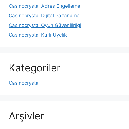
Casinocrystal Adres Engelleme
Casinocrystal Dijital Pazarlama
Casinocrystal Oyun Güvenilirliği
Casinocrystal Karlı Üyelik
Kategoriler
Casinocrystal
Arşivler