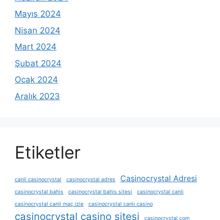
Mayıs 2024
Nisan 2024
Mart 2024
Şubat 2024
Ocak 2024
Aralık 2023
Etiketler
Casinocrystal Adresi
canli casinocrystal
casinocrystal adres
casinocrystal bahis
casinocrystal bahis sitesi
casinocrystal canli
casinocrystal canli maç izle
casinocrystal canlı casino
casinocrystal casino sitesi
casinocrystal com