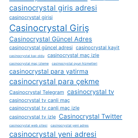
casinocrystal giris adresi
casinocrystal girisi
Casinocrystal Giriş
Casinocrystal Güncel Adres
casinocrystal güncel adresi
casinocrystal kayit
casinocrystal maç izle
casinocrystal kaç oldu
casinocrystal maç izleme
casinocrystal oyun hizmetleri
casinocrystal para yatirma
casinocrystal para çekme
casinocrystal tv
Casinocrystal Telegram
casinocrystal tv canli maç
casinocrystal tv canli maç izle
Casinocrystal Twitter
casinocrystal tv izle
casinocrystal web sitesi
casinocrystal yeni adres
casinocrystal yeni adresi