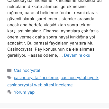
Casinocrystal inceleme i̇lk inceleme sırasında bu
noktaların dikkate alınması gerekmesine
rağmen, parasal belirleme fonları, resmi olarak
güvenli olarak işaretlenen sistemler arasında
ancak ana hedefe ulaşıldıktan sonra tekrar
karşılaştırılmalıdır. Finansal ayrıntılara çok fazla
önem vermek daha sonra hayal kırıklığına yol
açacaktır. Bu parasal faydaların yanı sıra Mu
Casinocrystal Pay konusunun da ele alınması
gerekiyor. Hassas ödeme, …
Devamını oku
Kategoriler
Casinocrystal
Etiketler
casinocrystal i̇nceleme
,
casinocrystal üyelik
,
casinocrystal web sitesi inceleme
Yorum yap