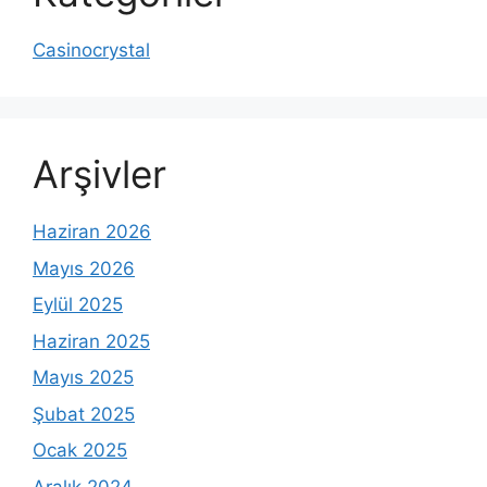
Casinocrystal
Arşivler
Haziran 2026
Mayıs 2026
Eylül 2025
Haziran 2025
Mayıs 2025
Şubat 2025
Ocak 2025
Aralık 2024