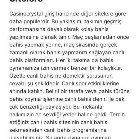
Casinocrystal giriş haricinde diğer sitelere göre
daha popülerdir. Bu yaklaşım, takımın geçmiş
performansına dayalı olarak kolay bahis
yapılmasına olanak tanır. Maç başlamadan önce
bahis yapmak yerine, maç sırasında gerçek
zamanlı olarak bahis yapmanızı sağlayan canlı
bahis platformları. Her iki takıma da bahis
oynamanıza izin vermek benzer bir kolaylıktır.
Özetle canlı bahis ne demektir sorusunun
cevabı şu şekildedir. Canlı spor etkinliklerine
anında katılın. Belirli bir tarafa veya bahis türüne
bahis koyma işlemine canlı bahis denir. Ile pek
çok benzerliği paylaşıyor. Bu mekanlar
halkımızın en sevdiği yerler haline geldi. Tercih
ettiğiniz canlı bahis sitesinin canlı bahis
sekmesinden canlı bahis programlarına
ulaşabilirsiniz. Şu anda oynanan oyunları