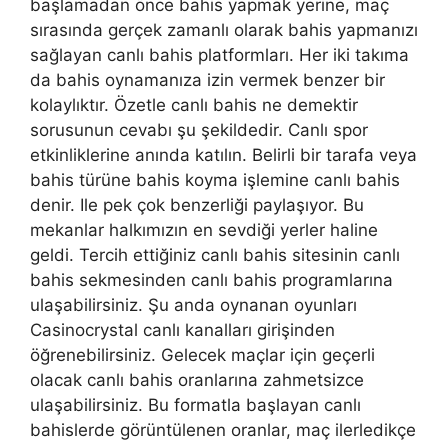
başlamadan önce bahis yapmak yerine, maç
sırasında gerçek zamanlı olarak bahis yapmanızı
sağlayan canlı bahis platformları. Her iki takıma
da bahis oynamanıza izin vermek benzer bir
kolaylıktır. Özetle canlı bahis ne demektir
sorusunun cevabı şu şekildedir. Canlı spor
etkinliklerine anında katılın. Belirli bir tarafa veya
bahis türüne bahis koyma işlemine canlı bahis
denir. Ile pek çok benzerliği paylaşıyor. Bu
mekanlar halkımızın en sevdiği yerler haline
geldi. Tercih ettiğiniz canlı bahis sitesinin canlı
bahis sekmesinden canlı bahis programlarına
ulaşabilirsiniz. Şu anda oynanan oyunları
Casinocrystal canlı kanalları girişinden
öğrenebilirsiniz. Gelecek maçlar için geçerli
olacak canlı bahis oranlarına zahmetsizce
ulaşabilirsiniz. Bu formatla başlayan canlı
bahislerde görüntülenen oranlar, maç ilerledikçe