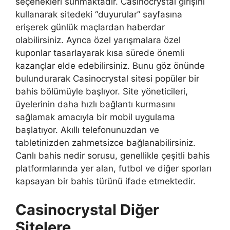
seçenekleri sunmaktadır. Casinocrystal girişini
kullanarak sitedeki “duyurular” sayfasına
erişerek günlük maçlardan haberdar
olabilirsiniz. Ayrıca özel yarışmalara özel
kuponlar tasarlayarak kısa sürede önemli
kazançlar elde edebilirsiniz. Bunu göz önünde
bulundurarak Casinocrystal sitesi popüler bir
bahis bölümüyle başlıyor. Site yöneticileri,
üyelerinin daha hızlı bağlantı kurmasını
sağlamak amacıyla bir mobil uygulama
başlatıyor. Akıllı telefonunuzdan ve
tabletinizden zahmetsizce bağlanabilirsiniz.
Canlı bahis nedir sorusu, genellikle çeşitli bahis
platformlarında yer alan, futbol ve diğer sporları
kapsayan bir bahis türünü ifade etmektedir.
Casinocrystal Diğer
Sitelere