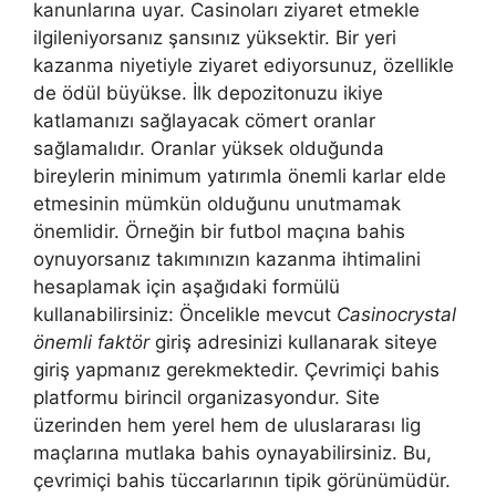
kanunlarına uyar. Casinoları ziyaret etmekle
ilgileniyorsanız şansınız yüksektir. Bir yeri
kazanma niyetiyle ziyaret ediyorsunuz, özellikle
de ödül büyükse. İlk depozitonuzu ikiye
katlamanızı sağlayacak cömert oranlar
sağlamalıdır. Oranlar yüksek olduğunda
bireylerin minimum yatırımla önemli karlar elde
etmesinin mümkün olduğunu unutmamak
önemlidir. Örneğin bir futbol maçına bahis
oynuyorsanız takımınızın kazanma ihtimalini
hesaplamak için aşağıdaki formülü
kullanabilirsiniz: Öncelikle mevcut
Casinocrystal
önemli faktör
giriş adresinizi kullanarak siteye
giriş yapmanız gerekmektedir. Çevrimiçi bahis
platformu birincil organizasyondur. Site
üzerinden hem yerel hem de uluslararası lig
maçlarına mutlaka bahis oynayabilirsiniz. Bu,
çevrimiçi bahis tüccarlarının tipik görünümüdür.