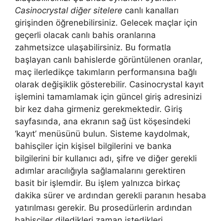
Casinocrystal diğer sitelere
canlı kanalları
girişinden öğrenebilirsiniz. Gelecek maçlar için
geçerli olacak canlı bahis oranlarına
zahmetsizce ulaşabilirsiniz. Bu formatla
başlayan canlı bahislerde görüntülenen oranlar,
maç ilerledikçe takımların performansına bağlı
olarak değişiklik gösterebilir. Casinocrystal kayıt
işlemini tamamlamak için güncel giriş adresinizi
bir kez daha girmeniz gerekmektedir. Giriş
sayfasında, ana ekranın sağ üst köşesindeki
‘kayıt’ menüsünü bulun. Sisteme kaydolmak,
bahisçiler için kişisel bilgilerini ve banka
bilgilerini bir kullanıcı adı, şifre ve diğer gerekli
adımlar aracılığıyla sağlamalarını gerektiren
basit bir işlemdir. Bu işlem yalnızca birkaç
dakika sürer ve ardından gerekli paranın hesaba
yatırılması gerekir. Bu prosedürlerin ardından
bahisçiler diledikleri zaman istedikleri