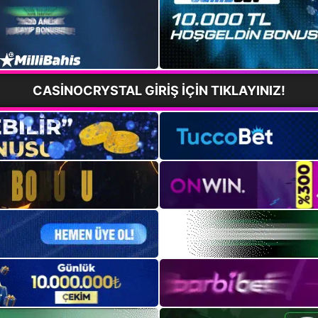
CASİNOCRYSTAL GİRİŞ İÇİN TIKLAYINIZ!