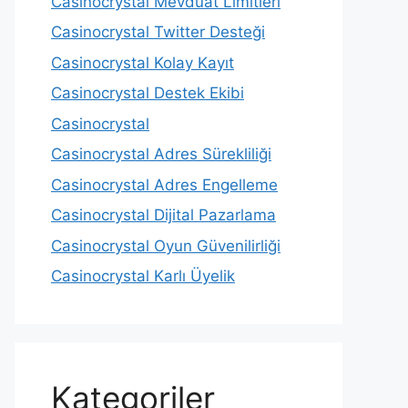
Casinocrystal Mevduat Limitleri
Casinocrystal Twitter Desteği
Casinocrystal Kolay Kayıt
Casinocrystal Destek Ekibi
Casinocrystal
Casinocrystal Adres Sürekliliği
Casinocrystal Adres Engelleme
Casinocrystal Dijital Pazarlama
Casinocrystal Oyun Güvenilirliği
Casinocrystal Karlı Üyelik
Kategoriler