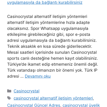
Casinocrystal alternatif iletişim yöntemleri
alternatif iletişim yöntemlerine hızla adapte
olacaksınız. Spor Whatsapp uygulamasıyla
etkileşime girebileceğiniz gibi, spor e-posta
adresi uygulamasıyla da bağlantı kurabilirsiniz.
Teknik aksaklık en kısa sürede giderilecektir.
Mesai saatleri içerisinde sunulan Casinocrystal
sports canlı desteğine hemen kayıt olabilirsiniz.
Türkiye’de ikamet edip etmemeniz önemli değil.
Türk vatandaşı olmanızın bir önemi yok. Türk IP
adresi …
Devamını oku
Kategoriler
Casinocrystal
Etiketler
casinocrystal alternatif i̇letişim yöntemleri
,
Casinocrystal Güncel Adres
,
casinocrystal üyelik