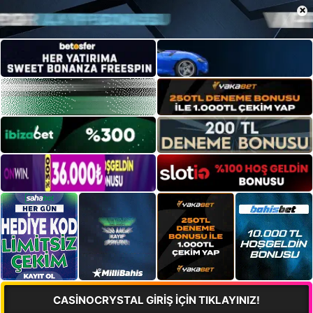
×
CASİNOCRYSTAL GİRİŞ İÇİN TIKLAYINIZ!