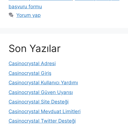
başvuru formu
Yorum yap
Son Yazılar
Casinocrystal Adresi
Casinocrystal Giriş
Casinocrystal Kullanıcı Yardımı
Casinocrystal Güven Uyarısı
Casinocrystal Site Desteği
Casinocrystal Mevduat Limitleri
Casinocrystal Twitter Desteği