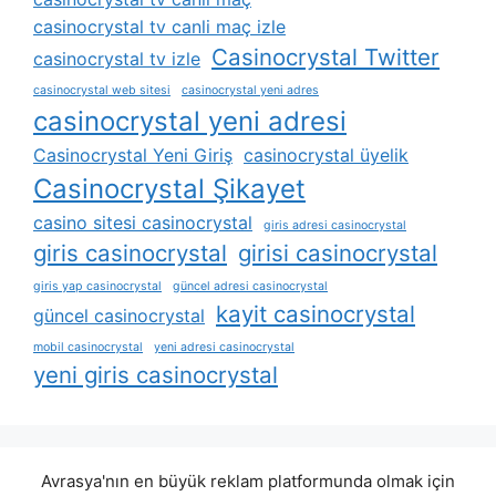
casinocrystal tv canli maç izle
Casinocrystal Twitter
casinocrystal tv izle
casinocrystal web sitesi
casinocrystal yeni adres
casinocrystal yeni adresi
Casinocrystal Yeni Giriş
casinocrystal üyelik
Casinocrystal Şikayet
casino sitesi casinocrystal
giris adresi casinocrystal
giris casinocrystal
girisi casinocrystal
giris yap casinocrystal
güncel adresi casinocrystal
kayit casinocrystal
güncel casinocrystal
mobil casinocrystal
yeni adresi casinocrystal
yeni giris casinocrystal
Avrasya'nın en büyük reklam platformunda olmak için