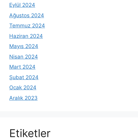
Eylül 2024
Ağustos 2024
Temmuz 2024
Haziran 2024
Mayıs 2024
Nisan 2024
Mart 2024
Şubat 2024
Ocak 2024
Aralık 2023
Etiketler