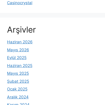
Casinocrystal
Arşivler
Haziran 2026
Mayıs 2026
Eylül 2025
Haziran 2025
Mayıs 2025
Şubat 2025
Ocak 2025
Aralık 2024
Kasım 2024