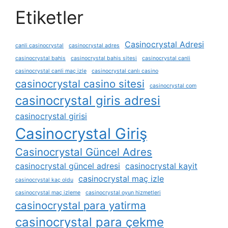
Etiketler
Casinocrystal Adresi
canli casinocrystal
casinocrystal adres
casinocrystal bahis
casinocrystal bahis sitesi
casinocrystal canli
casinocrystal canli maç izle
casinocrystal canlı casino
casinocrystal casino sitesi
casinocrystal com
casinocrystal giris adresi
casinocrystal girisi
Casinocrystal Giriş
Casinocrystal Güncel Adres
casinocrystal güncel adresi
casinocrystal kayit
casinocrystal maç izle
casinocrystal kaç oldu
casinocrystal maç izleme
casinocrystal oyun hizmetleri
casinocrystal para yatirma
casinocrystal para çekme