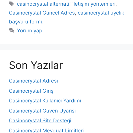
Etiketler
casinocrystal alternatif i̇letişim yöntemleri
,
Casinocrystal Güncel Adres
,
casinocrystal üyelik
başvuru formu
Yorum yap
Son Yazılar
Casinocrystal Adresi
Casinocrystal Giriş
Casinocrystal Kullanıcı Yardımı
Casinocrystal Güven Uyarısı
Casinocrystal Site Desteği
Casinocrystal Mevduat Limitleri