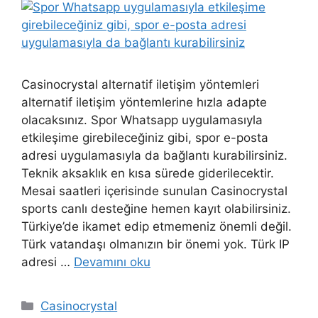
Casinocrystal alternatif iletişim yöntemleri
alternatif iletişim yöntemlerine hızla adapte
olacaksınız. Spor Whatsapp uygulamasıyla
etkileşime girebileceğiniz gibi, spor e-posta
adresi uygulamasıyla da bağlantı kurabilirsiniz.
Teknik aksaklık en kısa sürede giderilecektir.
Mesai saatleri içerisinde sunulan Casinocrystal
sports canlı desteğine hemen kayıt olabilirsiniz.
Türkiye’de ikamet edip etmemeniz önemli değil.
Türk vatandaşı olmanızın bir önemi yok. Türk IP
adresi …
Devamını oku
Kategoriler
Casinocrystal