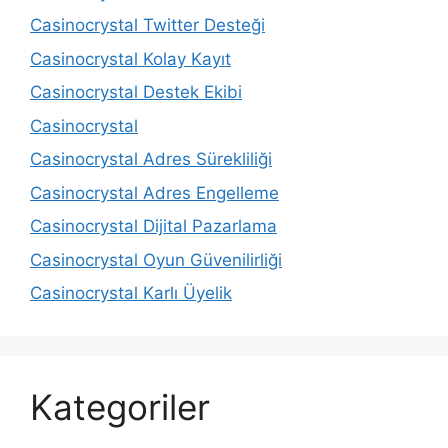
Casinocrystal Twitter Desteği
Casinocrystal Kolay Kayıt
Casinocrystal Destek Ekibi
Casinocrystal
Casinocrystal Adres Sürekliliği
Casinocrystal Adres Engelleme
Casinocrystal Dijital Pazarlama
Casinocrystal Oyun Güvenilirliği
Casinocrystal Karlı Üyelik
Kategoriler