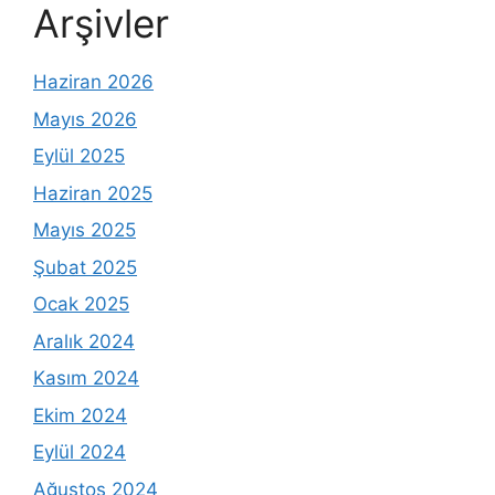
Arşivler
Haziran 2026
Mayıs 2026
Eylül 2025
Haziran 2025
Mayıs 2025
Şubat 2025
Ocak 2025
Aralık 2024
Kasım 2024
Ekim 2024
Eylül 2024
Ağustos 2024