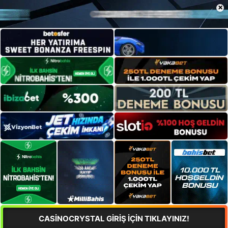
×
CASİNOCRYSTAL GİRİŞ İÇİN TIKLAYINIZ!