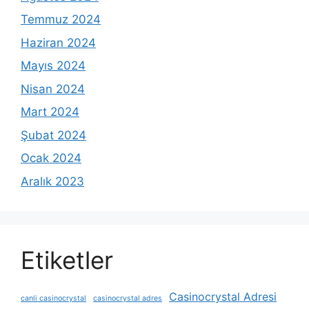
Temmuz 2024
Haziran 2024
Mayıs 2024
Nisan 2024
Mart 2024
Şubat 2024
Ocak 2024
Aralık 2023
Etiketler
Casinocrystal Adresi
canli casinocrystal
casinocrystal adres