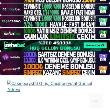
İçeriğe
atla
Menü