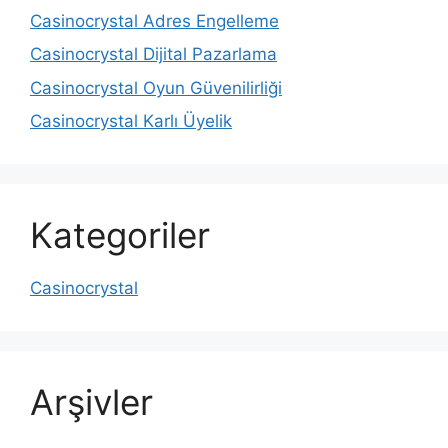
Casinocrystal Adres Engelleme
Casinocrystal Dijital Pazarlama
Casinocrystal Oyun Güvenilirliği
Casinocrystal Karlı Üyelik
Kategoriler
Casinocrystal
Arşivler