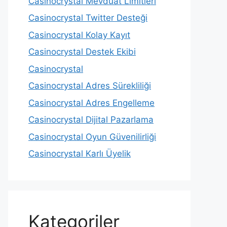
Casinocrystal Mevduat Limitleri
Casinocrystal Twitter Desteği
Casinocrystal Kolay Kayıt
Casinocrystal Destek Ekibi
Casinocrystal
Casinocrystal Adres Sürekliliği
Casinocrystal Adres Engelleme
Casinocrystal Dijital Pazarlama
Casinocrystal Oyun Güvenilirliği
Casinocrystal Karlı Üyelik
Kategoriler