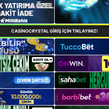
CASİNOCRYSTAL GİRİŞ İÇİN TIKLAYINIZ!