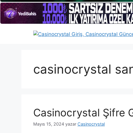
İçeriğe
atla
casinocrystal san
Casinocrystal Şifre
Mayıs 15, 2024
yazar
Casinocrystal