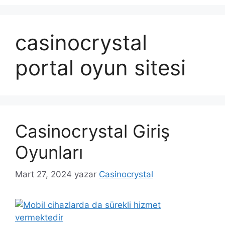
casinocrystal
portal oyun sitesi
Casinocrystal Giriş
Oyunları
Mart 27, 2024
yazar
Casinocrystal