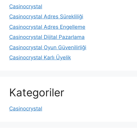
Casinocrystal
Casinocrystal Adres Sürekliliği
Casinocrystal Adres Engelleme
Casinocrystal Dijital Pazarlama
Casinocrystal Oyun Güvenilirliği
Casinocrystal Karlı Üyelik
Kategoriler
Casinocrystal