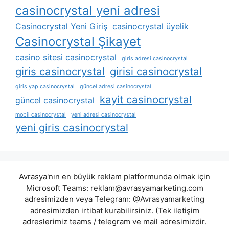
casinocrystal yeni adresi
Casinocrystal Yeni Giriş
casinocrystal üyelik
Casinocrystal Şikayet
casino sitesi casinocrystal
giris adresi casinocrystal
giris casinocrystal
girisi casinocrystal
giris yap casinocrystal
güncel adresi casinocrystal
kayit casinocrystal
güncel casinocrystal
mobil casinocrystal
yeni adresi casinocrystal
yeni giris casinocrystal
Avrasya'nın en büyük reklam platformunda olmak için
Microsoft Teams:
reklam@avrasyamarketing.com
adresimizden veya Telegram: @Avrasyamarketing
adresimizden irtibat kurabilirsiniz. (Tek iletişim
adreslerimiz teams / telegram ve mail adresimizdir.