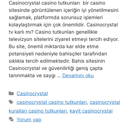
Casinocrystal casino tutkunları bir casino
sitesinde görüntülenen içeriğin iyi yönetilmesini
sağlamak, platformda sorunsuz işlemleri
kolaylaştırmak için çok önemlidir. Casinocrystal
tv karlı mı? Casino tutkunları genellikle
televizyon sitelerini ziyaret etmeyi tercih ediyor.
Bu site, önemli miktarda kar elde etme
potansiyeli nedeniyle bahisçiler tarafından
sıklıkla tercih edilmektedir. Bahis sitesinin
Casinocrystal ve güvenilirliği geniş çapta
tanınmakta ve saygı …
Devamını oku
Kategoriler
Casinocrystal
Etiketler
casinocrystal casino tutkunları
,
casinocrystal
kuralları casino tutkunları
,
kayit casinocrystal
Yorum yap