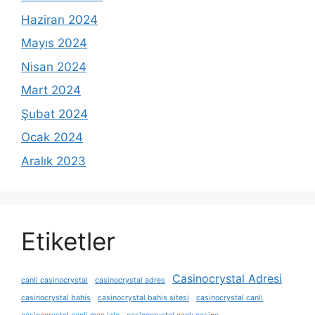
Haziran 2024
Mayıs 2024
Nisan 2024
Mart 2024
Şubat 2024
Ocak 2024
Aralık 2023
Etiketler
Casinocrystal Adresi
canli casinocrystal
casinocrystal adres
casinocrystal bahis
casinocrystal bahis sitesi
casinocrystal canli