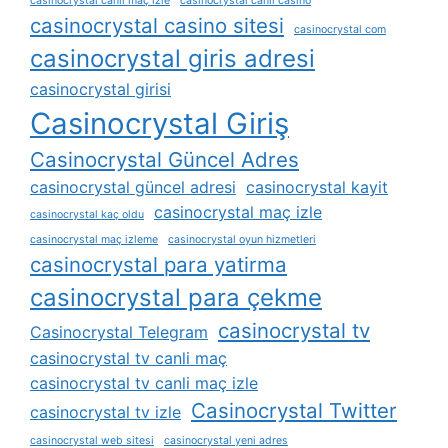
casinocrystal canli maç izle
casinocrystal canlı casino
casinocrystal casino sitesi
casinocrystal com
casinocrystal giris adresi
casinocrystal girisi
Casinocrystal Giriş
Casinocrystal Güncel Adres
casinocrystal güncel adresi
casinocrystal kayit
casinocrystal maç izle
casinocrystal kaç oldu
casinocrystal maç izleme
casinocrystal oyun hizmetleri
casinocrystal para yatirma
casinocrystal para çekme
casinocrystal tv
Casinocrystal Telegram
casinocrystal tv canli maç
casinocrystal tv canli maç izle
Casinocrystal Twitter
casinocrystal tv izle
casinocrystal web sitesi
casinocrystal yeni adres