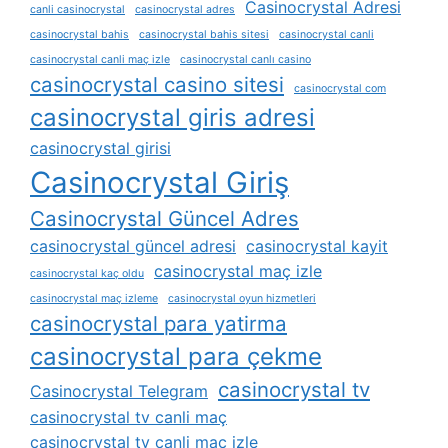
Casinocrystal Adresi
canli casinocrystal
casinocrystal adres
casinocrystal bahis
casinocrystal bahis sitesi
casinocrystal canli
casinocrystal canli maç izle
casinocrystal canlı casino
casinocrystal casino sitesi
casinocrystal com
casinocrystal giris adresi
casinocrystal girisi
Casinocrystal Giriş
Casinocrystal Güncel Adres
casinocrystal güncel adresi
casinocrystal kayit
casinocrystal maç izle
casinocrystal kaç oldu
casinocrystal maç izleme
casinocrystal oyun hizmetleri
casinocrystal para yatirma
casinocrystal para çekme
casinocrystal tv
Casinocrystal Telegram
casinocrystal tv canli maç
casinocrystal tv canli maç izle