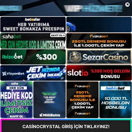
×
CASİNOCRYSTAL GİRİŞ İÇİN TIKLAYINIZ!