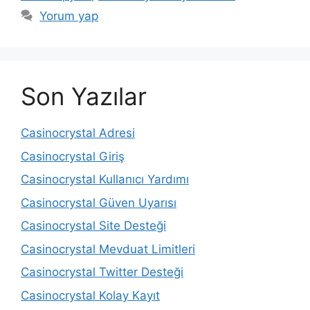
Yorum yap
Son Yazılar
Casinocrystal Adresi
Casinocrystal Giriş
Casinocrystal Kullanıcı Yardımı
Casinocrystal Güven Uyarısı
Casinocrystal Site Desteği
Casinocrystal Mevduat Limitleri
Casinocrystal Twitter Desteği
Casinocrystal Kolay Kayıt