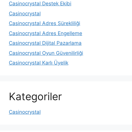
Casinocrystal Destek Ekibi
Casinocrystal
Casinocrystal Adres Sürekliliği
Casinocrystal Adres Engelleme
Casinocrystal Dijital Pazarlama
Casinocrystal Oyun Güvenilirliği
Casinocrystal Karlı Üyelik
Kategoriler
Casinocrystal