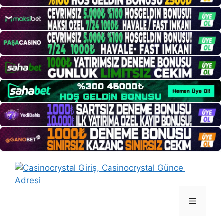
İçeriğe
atla
Menü