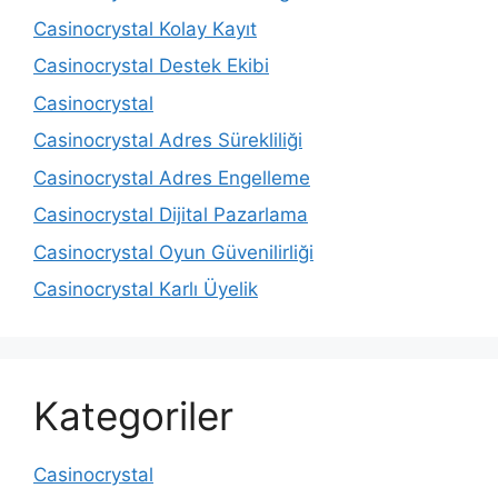
Casinocrystal Kolay Kayıt
Casinocrystal Destek Ekibi
Casinocrystal
Casinocrystal Adres Sürekliliği
Casinocrystal Adres Engelleme
Casinocrystal Dijital Pazarlama
Casinocrystal Oyun Güvenilirliği
Casinocrystal Karlı Üyelik
Kategoriler
Casinocrystal