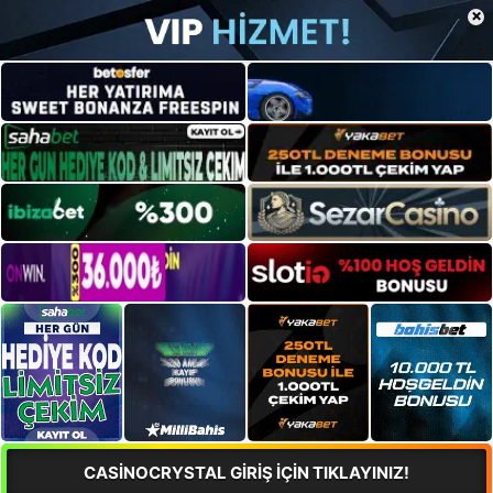
×
CASİNOCRYSTAL GİRİŞ İÇİN TIKLAYINIZ!