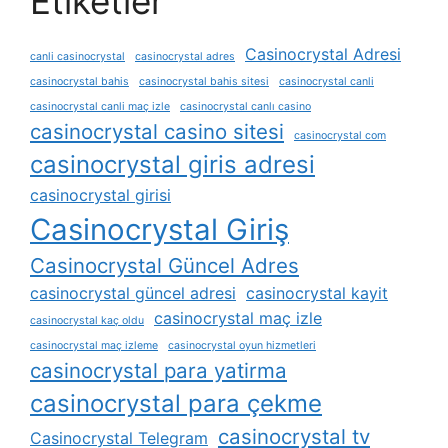
Etiketler
Casinocrystal Adresi
canli casinocrystal
casinocrystal adres
casinocrystal bahis
casinocrystal bahis sitesi
casinocrystal canli
casinocrystal canli maç izle
casinocrystal canlı casino
casinocrystal casino sitesi
casinocrystal com
casinocrystal giris adresi
casinocrystal girisi
Casinocrystal Giriş
Casinocrystal Güncel Adres
casinocrystal güncel adresi
casinocrystal kayit
casinocrystal maç izle
casinocrystal kaç oldu
casinocrystal maç izleme
casinocrystal oyun hizmetleri
casinocrystal para yatirma
casinocrystal para çekme
casinocrystal tv
Casinocrystal Telegram