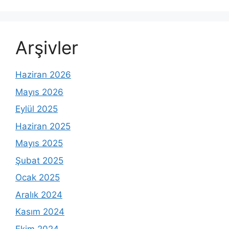
Arşivler
Haziran 2026
Mayıs 2026
Eylül 2025
Haziran 2025
Mayıs 2025
Şubat 2025
Ocak 2025
Aralık 2024
Kasım 2024
Ekim 2024