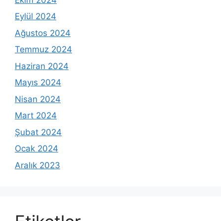
Eylül 2024
Ağustos 2024
Temmuz 2024
Haziran 2024
Mayıs 2024
Nisan 2024
Mart 2024
Şubat 2024
Ocak 2024
Aralık 2023