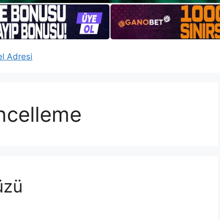
ncelleme
üzü