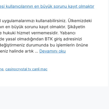
uygulamalarımızı kullanabilirsiniz. Ülkemizdeki
ının en büyük sorunu kayıt olmaktır. Şikâyetin
de hukuki hizmet vermemesidir. Yabancı
zde yasal olmadığından BTK giriş adresinizi
i değiştirmeniz durumunda bu işlemlerin önüne
meniz halinde artık …
Devamını oku
eme
,
casinocrystal tv canli maç