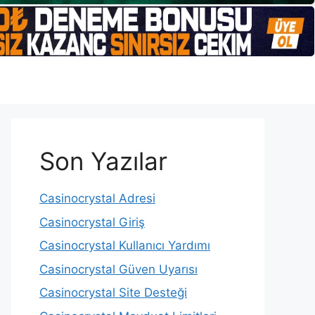
Son Yazılar
Casinocrystal Adresi
Casinocrystal Giriş
Casinocrystal Kullanıcı Yardımı
Casinocrystal Güven Uyarısı
Casinocrystal Site Desteği