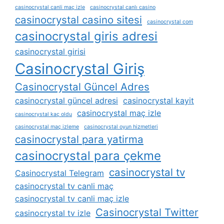
casinocrystal canli maç izle
casinocrystal canlı casino
casinocrystal casino sitesi
casinocrystal com
casinocrystal giris adresi
casinocrystal girisi
Casinocrystal Giriş
Casinocrystal Güncel Adres
casinocrystal güncel adresi
casinocrystal kayit
casinocrystal maç izle
casinocrystal kaç oldu
casinocrystal maç izleme
casinocrystal oyun hizmetleri
casinocrystal para yatirma
casinocrystal para çekme
casinocrystal tv
Casinocrystal Telegram
casinocrystal tv canli maç
casinocrystal tv canli maç izle
Casinocrystal Twitter
casinocrystal tv izle