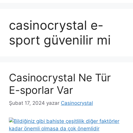
casinocrystal e-
sport güvenilir mi
Casinocrystal Ne Tür
E-sporlar Var
Şubat 17, 2024
yazar
Casinocrystal