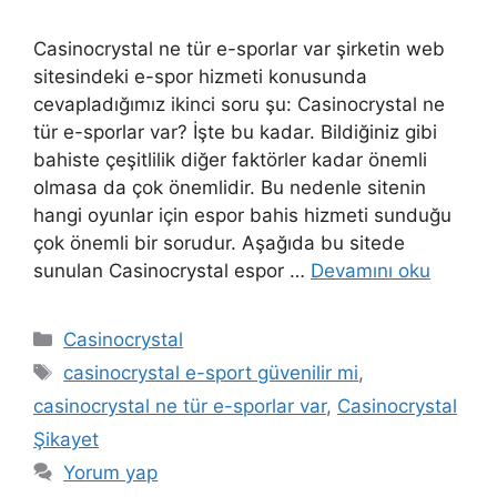
Casinocrystal ne tür e-sporlar var şirketin web
sitesindeki e-spor hizmeti konusunda
cevapladığımız ikinci soru şu: Casinocrystal ne
tür e-sporlar var? İşte bu kadar. Bildiğiniz gibi
bahiste çeşitlilik diğer faktörler kadar önemli
olmasa da çok önemlidir. Bu nedenle sitenin
hangi oyunlar için espor bahis hizmeti sunduğu
çok önemli bir sorudur. Aşağıda bu sitede
sunulan Casinocrystal espor …
Devamını oku
Kategoriler
Casinocrystal
Etiketler
casinocrystal e-sport güvenilir mi
,
casinocrystal ne tür e-sporlar var
,
Casinocrystal
Şikayet
Yorum yap