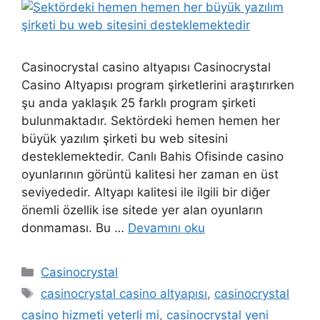
Casinocrystal casino altyapısı Casinocrystal
Casino Altyapısı program şirketlerini araştırırken
şu anda yaklaşık 25 farklı program şirketi
bulunmaktadır. Sektördeki hemen hemen her
büyük yazılım şirketi bu web sitesini
desteklemektedir. Canlı Bahis Ofisinde casino
oyunlarının görüntü kalitesi her zaman en üst
seviyededir. Altyapı kalitesi ile ilgili bir diğer
önemli özellik ise sitede yer alan oyunların
donmaması. Bu …
Devamını oku
Kategoriler
Casinocrystal
Etiketler
casinocrystal casino altyapısı
,
casinocrystal
casino hizmeti yeterli mi
,
casinocrystal yeni