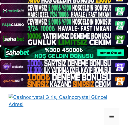
İçeriğe
atla
Menü