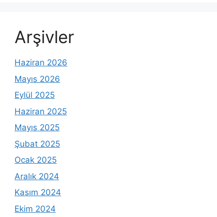
Arşivler
Haziran 2026
Mayıs 2026
Eylül 2025
Haziran 2025
Mayıs 2025
Şubat 2025
Ocak 2025
Aralık 2024
Kasım 2024
Ekim 2024