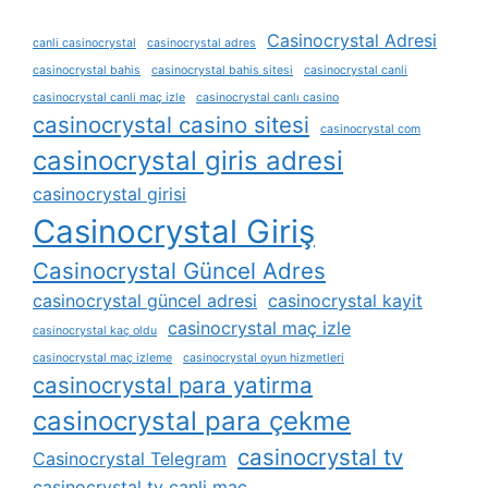
Casinocrystal Adresi
canli casinocrystal
casinocrystal adres
casinocrystal bahis
casinocrystal bahis sitesi
casinocrystal canli
casinocrystal canli maç izle
casinocrystal canlı casino
casinocrystal casino sitesi
casinocrystal com
casinocrystal giris adresi
casinocrystal girisi
Casinocrystal Giriş
Casinocrystal Güncel Adres
casinocrystal güncel adresi
casinocrystal kayit
casinocrystal maç izle
casinocrystal kaç oldu
casinocrystal maç izleme
casinocrystal oyun hizmetleri
casinocrystal para yatirma
casinocrystal para çekme
casinocrystal tv
Casinocrystal Telegram
casinocrystal tv canli maç