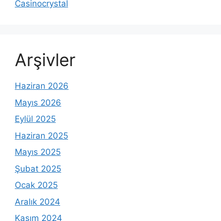
Casinocrystal
Arşivler
Haziran 2026
Mayıs 2026
Eylül 2025
Haziran 2025
Mayıs 2025
Şubat 2025
Ocak 2025
Aralık 2024
Kasım 2024