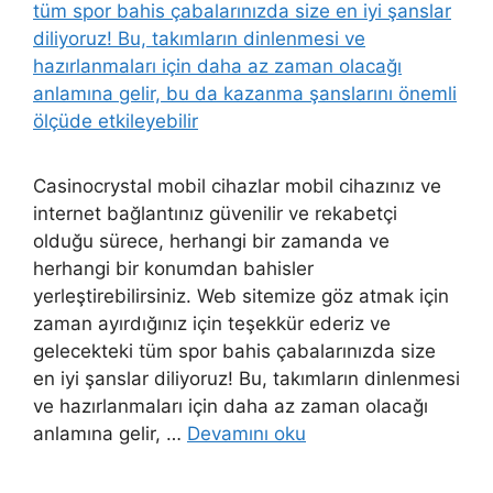
Casinocrystal mobil cihazlar mobil cihazınız ve
internet bağlantınız güvenilir ve rekabetçi
olduğu sürece, herhangi bir zamanda ve
herhangi bir konumdan bahisler
yerleştirebilirsiniz. Web sitemize göz atmak için
zaman ayırdığınız için teşekkür ederiz ve
gelecekteki tüm spor bahis çabalarınızda size
en iyi şanslar diliyoruz! Bu, takımların dinlenmesi
ve hazırlanmaları için daha az zaman olacağı
anlamına gelir, …
Devamını oku