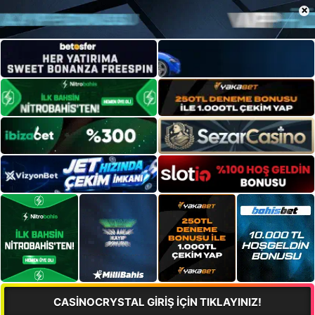
×
CASİNOCRYSTAL GİRİŞ İÇİN TIKLAYINIZ!