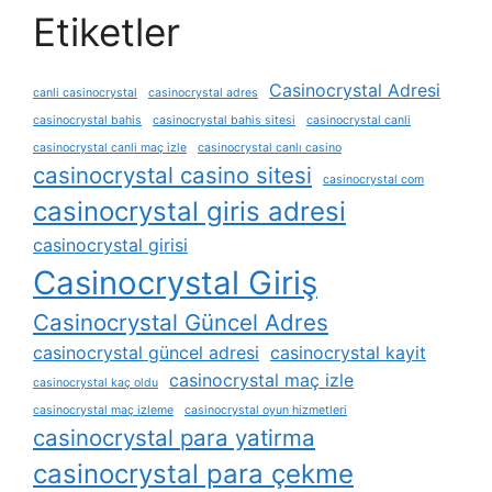
Etiketler
Casinocrystal Adresi
canli casinocrystal
casinocrystal adres
casinocrystal bahis
casinocrystal bahis sitesi
casinocrystal canli
casinocrystal canli maç izle
casinocrystal canlı casino
casinocrystal casino sitesi
casinocrystal com
casinocrystal giris adresi
casinocrystal girisi
Casinocrystal Giriş
Casinocrystal Güncel Adres
casinocrystal güncel adresi
casinocrystal kayit
casinocrystal maç izle
casinocrystal kaç oldu
casinocrystal maç izleme
casinocrystal oyun hizmetleri
casinocrystal para yatirma
casinocrystal para çekme