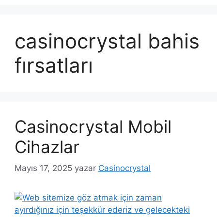
casinocrystal bahis
fırsatları
Casinocrystal Mobil
Cihazlar
Mayıs 17, 2025
yazar
Casinocrystal