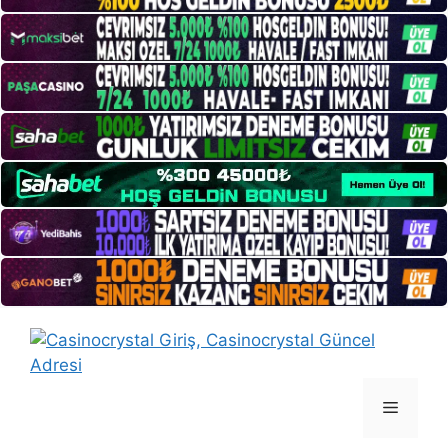
İçeriğe
atla
Menü