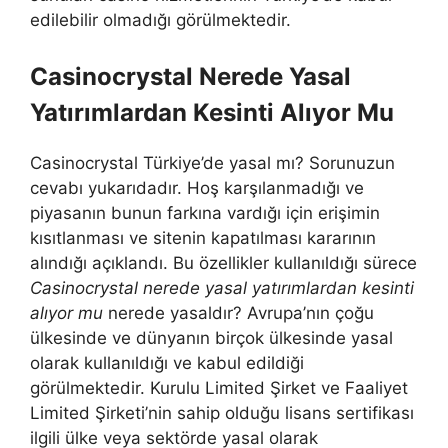
edilebilir olmadığı görülmektedir.
Casinocrystal Nerede Yasal
Yatırımlardan Kesinti Alıyor Mu
Casinocrystal Türkiye’de yasal mı? Sorunuzun
cevabı yukarıdadır. Hoş karşılanmadığı ve
piyasanın bunun farkına vardığı için erişimin
kısıtlanması ve sitenin kapatılması kararının
alındığı açıklandı. Bu özellikler kullanıldığı sürece
Casinocrystal nerede yasal yatırımlardan kesinti
alıyor mu
nerede yasaldır? Avrupa’nın çoğu
ülkesinde ve dünyanın birçok ülkesinde yasal
olarak kullanıldığı ve kabul edildiği
görülmektedir. Kurulu Limited Şirket ve Faaliyet
Limited Şirketi’nin sahip olduğu lisans sertifikası
ilgili ülke veya sektörde yasal olarak