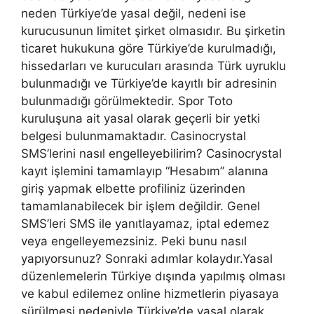
neden Türkiye’de yasal değil, nedeni ise
kurucusunun limitet şirket olmasıdır. Bu şirketin
ticaret hukukuna göre Türkiye’de kurulmadığı,
hissedarları ve kurucuları arasında Türk uyruklu
bulunmadığı ve Türkiye’de kayıtlı bir adresinin
bulunmadığı görülmektedir. Spor Toto
kuruluşuna ait yasal olarak geçerli bir yetki
belgesi bulunmamaktadır. Casinocrystal
SMS’lerini nasıl engelleyebilirim? Casinocrystal
kayıt işlemini tamamlayıp “Hesabım” alanına
giriş yapmak elbette profiliniz üzerinden
tamamlanabilecek bir işlem değildir. Genel
SMS’leri SMS ile yanıtlayamaz, iptal edemez
veya engelleyemezsiniz. Peki bunu nasıl
yapıyorsunuz? Sonraki adımlar kolaydır.Yasal
düzenlemelerin Türkiye dışında yapılmış olması
ve kabul edilemez online hizmetlerin piyasaya
sürülmesi nedeniyle Türkiye’de yasal olarak