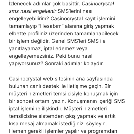
İzlenecek adımlar çok basittir.
Casinocrystal
sms nasıl engellenir
SMS’lerini nasıl
engelleyebilirim? Casinocrystal kayıt işlemini
tamamlayıp “Hesabım” alanına giriş yapmak
elbette profiliniz üzerinden tamamlanabilecek
bir işlem değildir. Genel SMS’leri SMS ile
yanıtlayamaz, iptal edemez veya
engelleyemezsiniz. Peki bunu nasıl
yapıyorsunuz? Sonraki adımlar kolaydır.
Casinocrystal web sitesinin ana sayfasında
bulunan canlı destek ile iletişime geçin. Bir
müşteri hizmetleri temsilcisiyle konuşmak için
bir sohbet ortamı yazın. Konuşmanın içeriği SMS
iptal işlemine ilişkindir. Müşteri hizmetleri
temsilcisine sistemden çıkış yapmak ve artık
kısa mesaj almamak istediğinizi söyleyin.
Hemen gerekli işlemler yapılır ve programdan