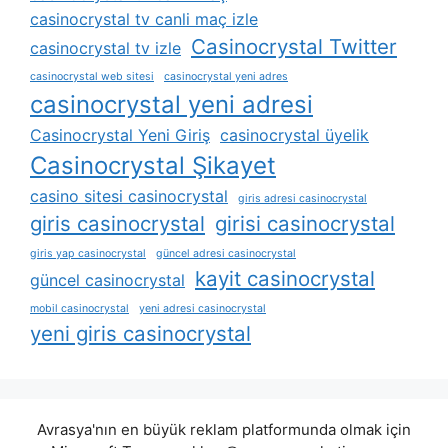
casinocrystal tv canli maç izle
Casinocrystal Twitter
casinocrystal tv izle
casinocrystal web sitesi
casinocrystal yeni adres
casinocrystal yeni adresi
Casinocrystal Yeni Giriş
casinocrystal üyelik
Casinocrystal Şikayet
casino sitesi casinocrystal
giris adresi casinocrystal
giris casinocrystal
girisi casinocrystal
giris yap casinocrystal
güncel adresi casinocrystal
kayit casinocrystal
güncel casinocrystal
mobil casinocrystal
yeni adresi casinocrystal
yeni giris casinocrystal
Avrasya'nın en büyük reklam platformunda olmak için