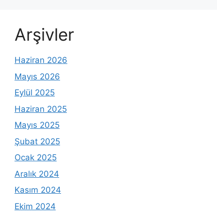
Arşivler
Haziran 2026
Mayıs 2026
Eylül 2025
Haziran 2025
Mayıs 2025
Şubat 2025
Ocak 2025
Aralık 2024
Kasım 2024
Ekim 2024