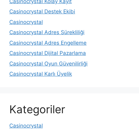
Casinocrystal Kolay Kayıt
Casinocrystal Destek Ekibi
Casinocrystal
Casinocrystal Adres Sürekliliği
Casinocrystal Adres Engelleme
Casinocrystal Dijital Pazarlama
Casinocrystal Oyun Güvenilirliği
Casinocrystal Karlı Üyelik
Kategoriler
Casinocrystal