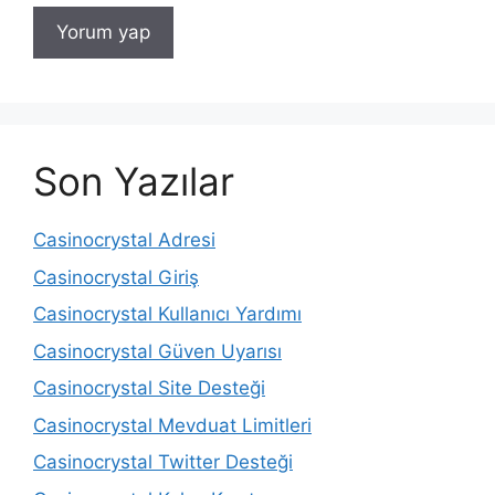
Son Yazılar
Casinocrystal Adresi
Casinocrystal Giriş
Casinocrystal Kullanıcı Yardımı
Casinocrystal Güven Uyarısı
Casinocrystal Site Desteği
Casinocrystal Mevduat Limitleri
Casinocrystal Twitter Desteği