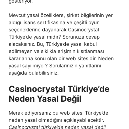
gösteriyor.
Mevcut yasal özelliklere, şirket bilgilerinin yer
aldığı lisans sertifikasına ve çeşitli oyun
seçeneklerine dayanarak Casinocrystal
Türkiye’de yasal mıdır? Sorunuza cevap
alacaksınız. Bu, Türkiye’de yasal kabul
edilmeyen ve sıklıkla erişimin kısıtlanması
kararlarına konu olan bir web sitesidir. Neden
yasal sayılmıyor? Sorularınızın yanıtlarını
aşağıda bulabilirsiniz.
Casinocrystal Türkiye’de
Neden Yasal Değil
Merak ediyorsanız bu web sitesi Türkiye’de
neden yasal olmadığını açıklayabilecektir.
Casinocrystal türkiye’de neden yasal değil