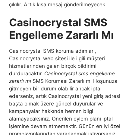
çıkılır. Artık kısa mesaj gönderilmeyecek.
Casinocrystal SMS
Engelleme Zararlı Mı
Casinocrystal SMS koruma adımları,
Casinocrystal web sitesi ile ilgili müşteri
hizmetlerinden gelen birçok bildirimi
durduracaktır.
Casinocrystal sms engelleme
zararlı mı
SMS Koruması Zararlı mı Hoşunuza
gitmeyen bir durum olabilir ancak iptal
ederseniz, artık Casinocrystal yeni giriş adresi
başta olmak üzere güncel duyurular ve
kampanyalar hakkında hemen bilgi
alamayacaksınız. Önerilen eylem planı iptal
işlemine devam etmemektir. Günün en iyi özel
promosyonlarından yararlanmak istiyorsanız,