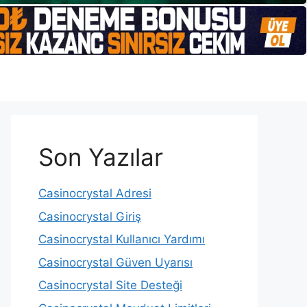
Son Yazılar
Casinocrystal Adresi
Casinocrystal Giriş
Casinocrystal Kullanıcı Yardımı
Casinocrystal Güven Uyarısı
Casinocrystal Site Desteği