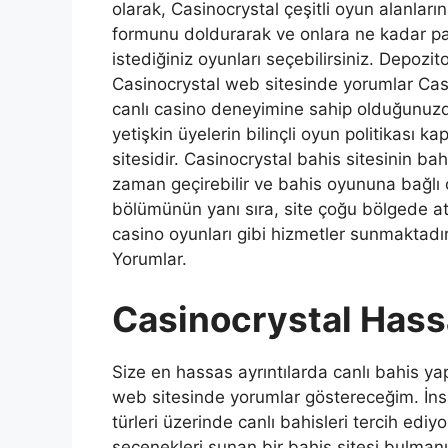
olarak, Casinocrystal çeşitli oyun alanları
formunu doldurarak ve onlara ne kadar p
istediğiniz oyunları seçebilirsiniz. Depozit
Casinocrystal web sitesinde yorumlar Casi
canlı casino deneyimine sahip olduğunuzdan
yetişkin üyelerin bilinçli oyun politikası 
sitesidir. Casinocrystal bahis sitesinin bah
zaman geçirebilir ve bahis oyununa bağlı o
bölümünün yanı sıra, site çoğu bölgede at y
casino oyunları gibi hizmetler sunmaktadı
Yorumlar.
Casinocrystal Hass
Size en hassas ayrıntılarda canlı bahis y
web sitesinde yorumlar göstereceğim. İnsa
türleri üzerinde canlı bahisleri tercih ediy
seçenekleri sunan bir bahis sitesi bulmanı