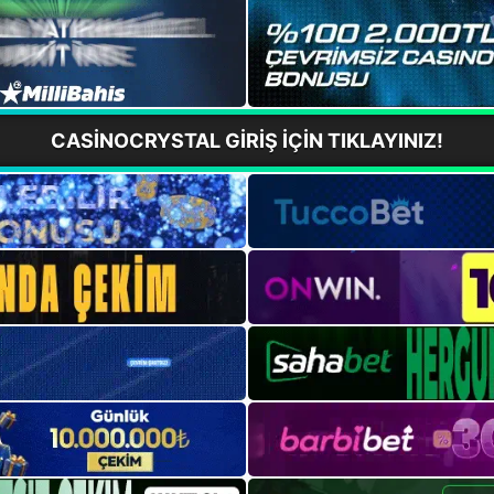
CASİNOCRYSTAL GİRİŞ İÇİN TIKLAYINIZ!