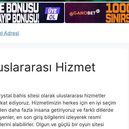
uslararası Hizmet
stal bahis sitesi olarak uluslararası hizmetler
kat ediyoruz. Hizmetimizin herkes için en iyi seçim
n daha fazla insana getiriyoruz ve farklı dillerde
nler, en son giriş bilgilerini izleyerek resmi
erini alabilirler. Olgun ve güçlü bir oyun sitesi