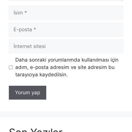
İsim
E-
posta
İnternet
sitesi
Daha sonraki yorumlarımda kullanılması için
adım, e-posta adresim ve site adresim bu
tarayıcıya kaydedilsin.