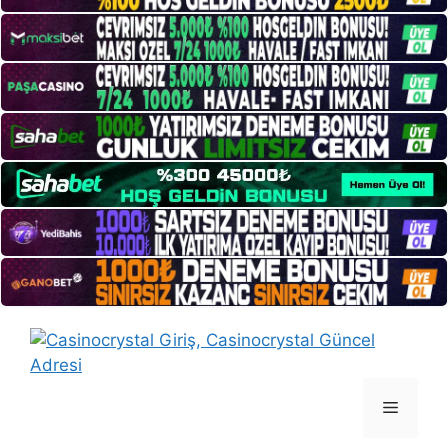
İçeriğe
atla
Menü