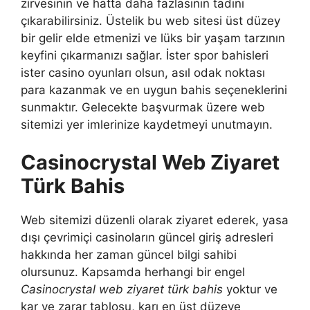
zirvesinin ve hatta daha fazlasının tadını
çıkarabilirsiniz. Üstelik bu web sitesi üst düzey
bir gelir elde etmenizi ve lüks bir yaşam tarzının
keyfini çıkarmanızı sağlar. İster spor bahisleri
ister casino oyunları olsun, asıl odak noktası
para kazanmak ve en uygun bahis seçeneklerini
sunmaktır. Gelecekte başvurmak üzere web
sitemizi yer imlerinize kaydetmeyi unutmayın.
Casinocrystal Web Ziyaret
Türk Bahis
Web sitemizi düzenli olarak ziyaret ederek, yasa
dışı çevrimiçi casinoların güncel giriş adresleri
hakkında her zaman güncel bilgi sahibi
olursunuz. Kapsamda herhangi bir engel
Casinocrystal web ziyaret türk bahis
yoktur ve
kar ve zarar tablosu, karı en üst düzeye