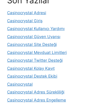
Son Yazılar
Casinocrystal Adresi
Casinocrystal Giriş
Casinocrystal Kullanıcı Yardımı
Casinocrystal Güven Uyarısı
Casinocrystal Site Desteği
Casinocrystal Mevduat Limitleri
Casinocrystal Twitter Desteği
Casinocrystal Kolay Kayıt
Casinocrystal Destek Ekibi
Casinocrystal
Casinocrystal Adres Sürekliliği
Casinocrystal Adres Engelleme