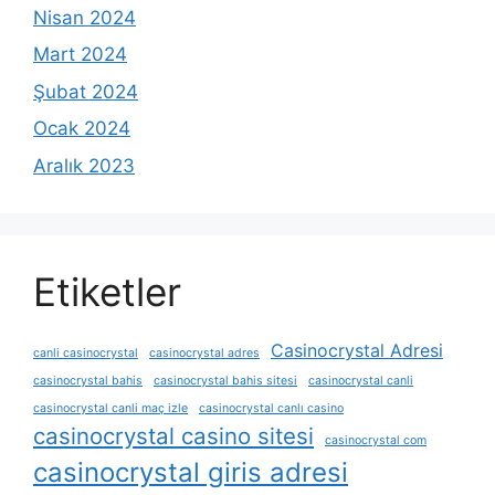
Nisan 2024
Mart 2024
Şubat 2024
Ocak 2024
Aralık 2023
Etiketler
Casinocrystal Adresi
canli casinocrystal
casinocrystal adres
casinocrystal bahis
casinocrystal bahis sitesi
casinocrystal canli
casinocrystal canli maç izle
casinocrystal canlı casino
casinocrystal casino sitesi
casinocrystal com
casinocrystal giris adresi