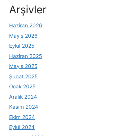
Arşivler
Haziran 2026
Mayıs 2026
Eylül 2025
Haziran 2025
Mayıs 2025
Şubat 2025
Ocak 2025
Aralık 2024
Kasım 2024
Ekim 2024
Eylül 2024