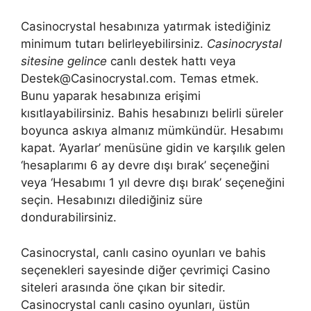
Casinocrystal hesabınıza yatırmak istediğiniz
minimum tutarı belirleyebilirsiniz.
Casinocrystal
sitesine gelince
canlı destek hattı veya
Destek@Casinocrystal.com
. Temas etmek.
Bunu yaparak hesabınıza erişimi
kısıtlayabilirsiniz. Bahis hesabınızı belirli süreler
boyunca askıya almanız mümkündür. Hesabımı
kapat. ‘Ayarlar’ menüsüne gidin ve karşılık gelen
‘hesaplarımı 6 ay devre dışı bırak’ seçeneğini
veya ‘Hesabımı 1 yıl devre dışı bırak’ seçeneğini
seçin. Hesabınızı dilediğiniz süre
dondurabilirsiniz.
Casinocrystal, canlı casino oyunları ve bahis
seçenekleri sayesinde diğer çevrimiçi Casino
siteleri arasında öne çıkan bir sitedir.
Casinocrystal canlı casino oyunları, üstün