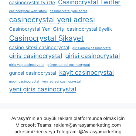
Casinocrystal Twitter
casinocrystal tv izle
casinocrystal web sitesi
casinocrystal yeni adres
casinocrystal yeni adresi
Casinocrystal Yeni Giriş
casinocrystal üyelik
Casinocrystal Şikayet
casino sitesi casinocrystal
giris adresi casinocrystal
giris casinocrystal
girisi casinocrystal
giris yap casinocrystal
güncel adresi casinocrystal
kayit casinocrystal
güncel casinocrystal
mobil casinocrystal
yeni adresi casinocrystal
yeni giris casinocrystal
Avrasya'nın en büyük reklam platformunda olmak için
Microsoft Teams:
reklam@avrasyamarketing.com
adresimizden veya Telegram: @Avrasyamarketing