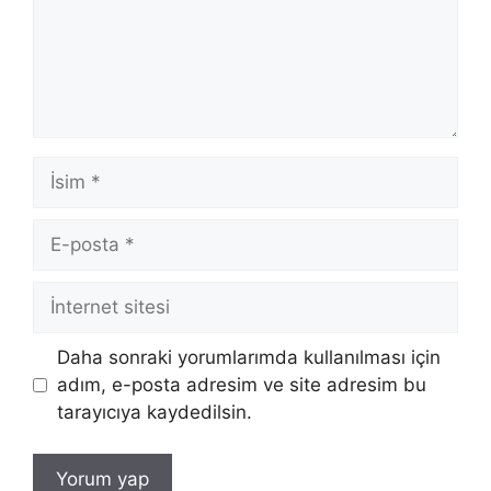
İsim
E-
posta
İnternet
sitesi
Daha sonraki yorumlarımda kullanılması için
adım, e-posta adresim ve site adresim bu
tarayıcıya kaydedilsin.