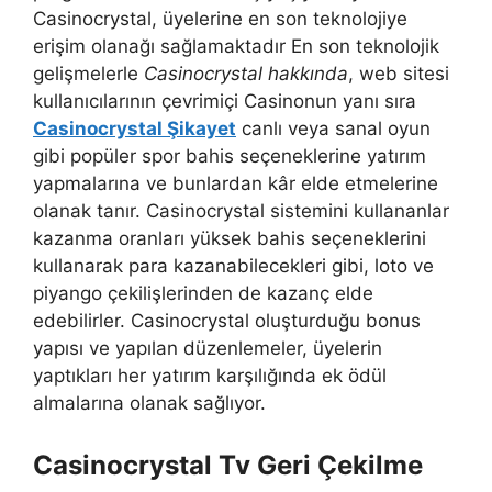
Casinocrystal, üyelerine en son teknolojiye
erişim olanağı sağlamaktadır En son teknolojik
gelişmelerle
Casinocrystal hakkında
, web sitesi
kullanıcılarının çevrimiçi Casinonun yanı sıra
Casinocrystal Şikayet
canlı veya sanal oyun
gibi popüler spor bahis seçeneklerine yatırım
yapmalarına ve bunlardan kâr elde etmelerine
olanak tanır. Casinocrystal sistemini kullananlar
kazanma oranları yüksek bahis seçeneklerini
kullanarak para kazanabilecekleri gibi, loto ve
piyango çekilişlerinden de kazanç elde
edebilirler. Casinocrystal oluşturduğu bonus
yapısı ve yapılan düzenlemeler, üyelerin
yaptıkları her yatırım karşılığında ek ödül
almalarına olanak sağlıyor.
Casinocrystal Tv Geri Çekilme