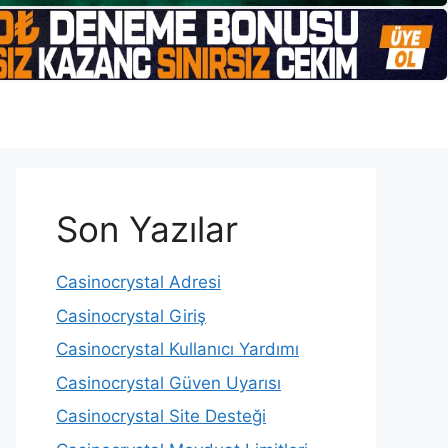
Son Yazılar
Casinocrystal Adresi
Casinocrystal Giriş
Casinocrystal Kullanıcı Yardımı
Casinocrystal Güven Uyarısı
Casinocrystal Site Desteği