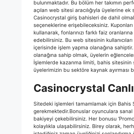
bulunmaktadır. Bu bölüm her takımın perfor
açılan web sitesi aracılığıyla üyelerine ek
Casinocrystal giriş bahisleri de dahil olm
seçeneklerine erişebileceksiniz. Kuponları
kullanarak, fonlarınızı farklı faiz oranların
edebilirsiniz. Bu web sitesinin kullanıcıla
içerisinde işlem yapma olanağına sahiptir
olanağına sahip olmak, üyelerin eğlenceleri
İşlemlerde kazanma limiti, bahis sitesinin
üyelerimizin bu sektöre kaynak ayırması 
Casinocrystal Canl
Sitedeki işlemleri tamamlamak için Bahis 
gerekmektedir.Bonuslar oyunculara sanal k
bakiyeyi çekebilirsiniz. Her bonusu ‘Prom
kolaylıkla ulaşabilirsiniz. Birey olarak, h
istediğiniz zaman üyeliğinizi sonlandırma