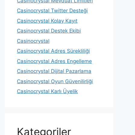
Casinocrystal Mevduat Limitleri
Casinocrystal Twitter Desteği
Casinocrystal Kolay Kayıt
Casinocrystal Destek Ekibi
Casinocrystal
Casinocrystal Adres Sürekliliği
Casinocrystal Adres Engelleme
Casinocrystal Dijital Pazarlama
Casinocrystal Oyun Güvenilirliği
Casinocrystal Karlı Üyelik
Kategoriler