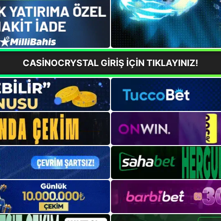
CASİNOCRYSTAL GİRİŞ İÇİN TIKLAYINIZ!