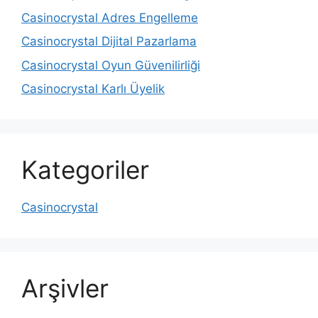
Casinocrystal Adres Engelleme
Casinocrystal Dijital Pazarlama
Casinocrystal Oyun Güvenilirliği
Casinocrystal Karlı Üyelik
Kategoriler
Casinocrystal
Arşivler