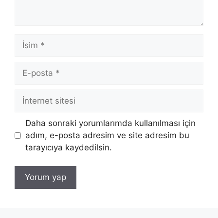
İsim
E-
posta
İnternet
sitesi
Daha sonraki yorumlarımda kullanılması için
adım, e-posta adresim ve site adresim bu
tarayıcıya kaydedilsin.