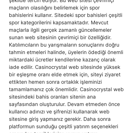
şekilde tercih ediyor. Bu web sitesi çevrimiçi
maçların olasılığını belirlemek için spor
bahislerini kullanır. Sitedeki spor bahisleri çeşitli
spor kategorilerini kapsamaktadır. Mevcut
maçlarla ilgili gerçek zamanlı güncellemeler
sunan web sitesinin çevrimiçi bir özelliğidir.
Katılımcıların bu yarışmaların sonuçlarını doğru
tahmin etmeleri halinde, üyelerin ödediği önemli
miktardaki ücretler kendilerine kazanç olarak
iade edilir. Casinocrystal web sitesinde yüksek
bir eşleşme oranı elde etmek için, siteyi ziyaret
ettikten hemen sonra ortaklık işleminizi
tamamlamanız çok önemlidir. Casinocrystal web
sitesindeki bahis oranları sitenin ana
sayfasından oluşturulur. Devam etmeden önce
kullanıcı adınızı ve şifrenizi kullanarak web
sitesine giriş yapmanız gerekir. Daha sonra
platformun sunduğu çeşitli yatırım seçenekleri