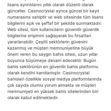
lisans ayrıntılarını yıllık olarak düzenli olarak
günceller. Casinocrystal ayrıca güncel bir kayıt
numarasına sahiptir ve web sitesinde tüm lisans
bilgilerini açık ve şeffaf bir şekilde sunmaktadır.
Web sitesi, tüm kullanıcıların güvenilir güvenlik
bilgilerine erişimini sağlayarak bu fırsattan
yararlanabilir. Çeşitli sektörlerin güvenini
kazanmış ve müşteri memnuniyetine büyük
önem veren bu saygın bahis sitesi, uzun yıllar
boyunca büyümeye devam edecektir. Bugün
bahis sektörünün en güvenilir bahis platformu
olarak kendini kanıtlamıştır. Casinocrystal
bahisleri özellikle sosyal medya platformlarında
çok sayıda olumlu yorum almakta ve müşteri
memnuniyeti en yüksek bahis sitelerinden biri
olarak kabul edilmektedir.