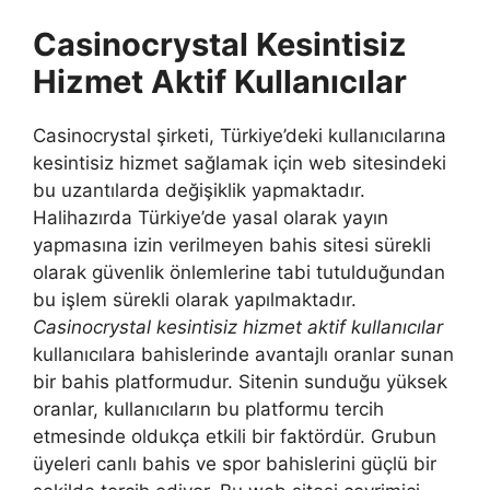
Casinocrystal Kesintisiz
Hizmet Aktif Kullanıcılar
Casinocrystal şirketi, Türkiye’deki kullanıcılarına
kesintisiz hizmet sağlamak için web sitesindeki
bu uzantılarda değişiklik yapmaktadır.
Halihazırda Türkiye’de yasal olarak yayın
yapmasına izin verilmeyen bahis sitesi sürekli
olarak güvenlik önlemlerine tabi tutulduğundan
bu işlem sürekli olarak yapılmaktadır.
Casinocrystal kesintisiz hizmet aktif kullanıcılar
kullanıcılara bahislerinde avantajlı oranlar sunan
bir bahis platformudur. Sitenin sunduğu yüksek
oranlar, kullanıcıların bu platformu tercih
etmesinde oldukça etkili bir faktördür. Grubun
üyeleri canlı bahis ve spor bahislerini güçlü bir