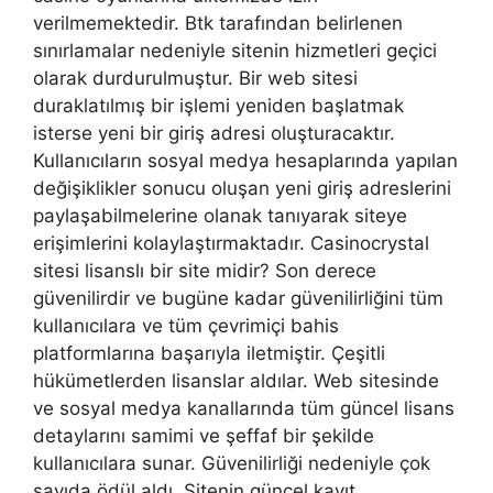
verilmemektedir. Btk tarafından belirlenen
sınırlamalar nedeniyle sitenin hizmetleri geçici
olarak durdurulmuştur. Bir web sitesi
duraklatılmış bir işlemi yeniden başlatmak
isterse yeni bir giriş adresi oluşturacaktır.
Kullanıcıların sosyal medya hesaplarında yapılan
değişiklikler sonucu oluşan yeni giriş adreslerini
paylaşabilmelerine olanak tanıyarak siteye
erişimlerini kolaylaştırmaktadır. Casinocrystal
sitesi lisanslı bir site midir? Son derece
güvenilirdir ve bugüne kadar güvenilirliğini tüm
kullanıcılara ve tüm çevrimiçi bahis
platformlarına başarıyla iletmiştir. Çeşitli
hükümetlerden lisanslar aldılar. Web sitesinde
ve sosyal medya kanallarında tüm güncel lisans
detaylarını samimi ve şeffaf bir şekilde
kullanıcılara sunar. Güvenilirliği nedeniyle çok
sayıda ödül aldı. Sitenin güncel kayıt