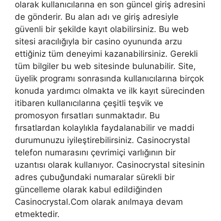
olarak kullanıcılarına en son güncel giriş adresini
de gönderir. Bu alan adı ve giriş adresiyle
güvenli bir şekilde kayıt olabilirsiniz. Bu web
sitesi aracılığıyla bir casino oyununda arzu
ettiğiniz tüm deneyimi kazanabilirsiniz. Gerekli
tüm bilgiler bu web sitesinde bulunabilir. Site,
üyelik programı sonrasında kullanıcılarına birçok
konuda yardımcı olmakta ve ilk kayıt sürecinden
itibaren kullanıcılarına çeşitli teşvik ve
promosyon fırsatları sunmaktadır. Bu
fırsatlardan kolaylıkla faydalanabilir ve maddi
durumunuzu iyileştirebilirsiniz. Casinocrystal
telefon numarasını çevrimiçi varlığının bir
uzantısı olarak kullanıyor. Casinocrystal sitesinin
adres çubuğundaki numaralar sürekli bir
güncelleme olarak kabul edildiğinden
Casinocrystal.Com olarak anılmaya devam
etmektedir.