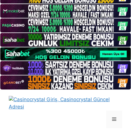
İçeriğe
atla
Menü