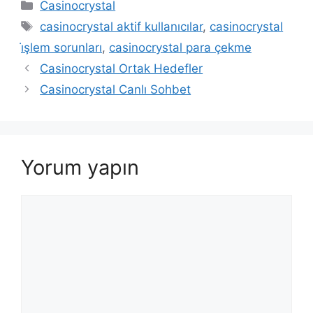
Kategoriler
Casinocrystal
Etiketler
casinocrystal aktif kullanıcılar
,
casinocrystal
i̇şlem sorunları
,
casinocrystal para çekme
Casinocrystal Ortak Hedefler
Casinocrystal Canlı Sohbet
Yorum yapın
Yorum