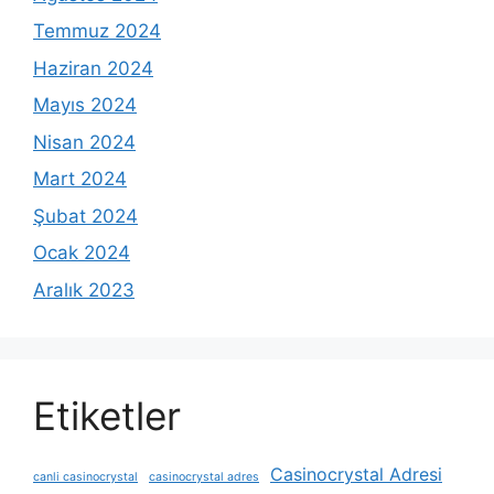
Temmuz 2024
Haziran 2024
Mayıs 2024
Nisan 2024
Mart 2024
Şubat 2024
Ocak 2024
Aralık 2023
Etiketler
Casinocrystal Adresi
canli casinocrystal
casinocrystal adres